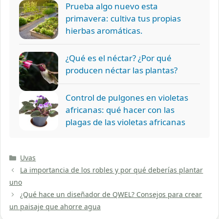
Prueba algo nuevo esta
primavera: cultiva tus propias
hierbas aromáticas.
¿Qué es el néctar? ¿Por qué
producen néctar las plantas?
Control de pulgones en violetas
africanas: qué hacer con las
plagas de las violetas africanas
Categorías
Uvas
La importancia de los robles y por qué deberías plantar
uno
¿Qué hace un diseñador de QWEL? Consejos para crear
un paisaje que ahorre agua