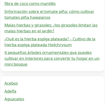
fibra de coco como mantillo
Información sobre el tomate piña: cómo cultivar
tomates piña hawaianos
Malas hierbas y girasoles: ¿los girasoles limitan las
malas hierbas en el jardín?
¿Qué es la hierba espiga plateada? – Cultivo de la
hierba espiga plateada Helichrysum
4 pequeños árboles ornamentales que puedes
cultivar en interiores para convertir tu hogar en un
mini bosque
Acebos
Adelfa
Aguacates