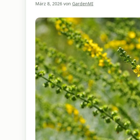
März 8, 2026
von
GardenMI