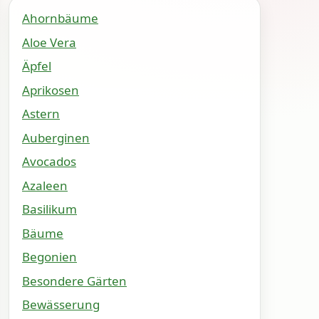
Ahornbäume
Aloe Vera
Äpfel
Aprikosen
Astern
Auberginen
Avocados
Azaleen
Basilikum
Bäume
Begonien
Besondere Gärten
Bewässerung