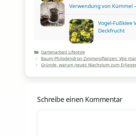
Verwendung von Kümmel 
Vogel-Fußklee 
Deckfrucht
Kategorien
Gartenarbeit Lifestyle
Baum-Philodendron-Zimmerpflanzen: Wie man 
Gründe, warum neues Wachstum zum Erlieg
Schreibe einen Kommentar
Kommentar