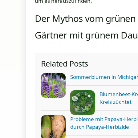
um es herauszufinden.
Der Mythos vom grüne
Gärtner mit grünem Da
Related Posts
Sommerblumen in Michigan
Blumenbeet-Kre
Kreis züchtet
Probleme mit Papaya-Herb
durch Papaya-Herbizide