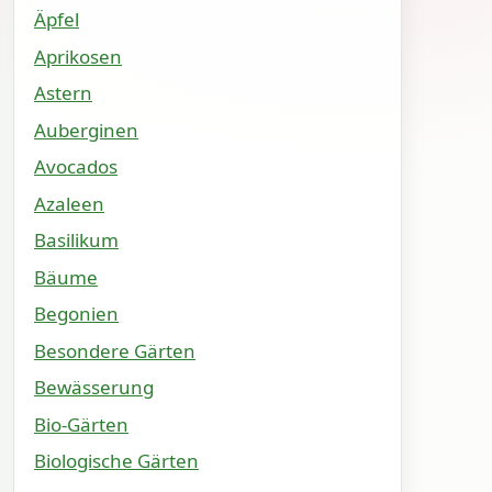
Äpfel
Aprikosen
Astern
Auberginen
Avocados
Azaleen
Basilikum
Bäume
Begonien
Besondere Gärten
Bewässerung
Bio-Gärten
Biologische Gärten