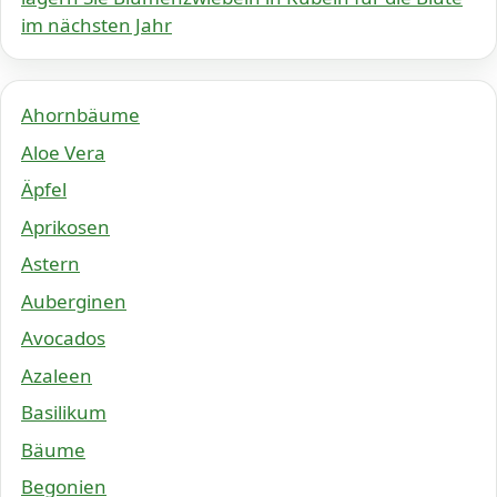
im nächsten Jahr
Ahornbäume
Aloe Vera
Äpfel
Aprikosen
Astern
Auberginen
Avocados
Azaleen
Basilikum
Bäume
Begonien