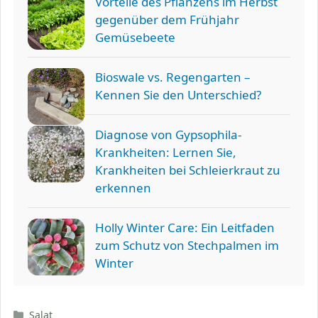
Vorteile des Pflanzens im Herbst
gegenüber dem Frühjahr
Gemüsebeete
Bioswale vs. Regengarten –
Kennen Sie den Unterschied?
Diagnose von Gypsophila-
Krankheiten: Lernen Sie,
Krankheiten bei Schleierkraut zu
erkennen
Holly Winter Care: Ein Leitfaden
zum Schutz von Stechpalmen im
Winter
Kategorien
Salat