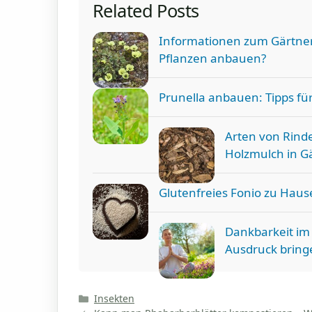
Related Posts
Informationen zum Gärtner
Pflanzen anbauen?
Prunella anbauen: Tipps fü
Arten von Rind
Holzmulch in G
Glutenfreies Fonio zu Hau
Dankbarkeit im
Ausdruck bring
Kategorien
Insekten