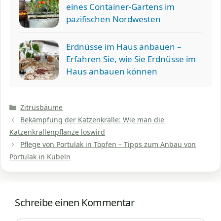
eines Container-Gartens im
pazifischen Nordwesten
Erdnüsse im Haus anbauen –
Erfahren Sie, wie Sie Erdnüsse im
Haus anbauen können
Kategorien
Zitrusbäume
Bekämpfung der Katzenkralle: Wie man die
Katzenkrallenpflanze loswird
Pflege von Portulak in Töpfen – Tipps zum Anbau von
Portulak in Kübeln
Schreibe einen Kommentar