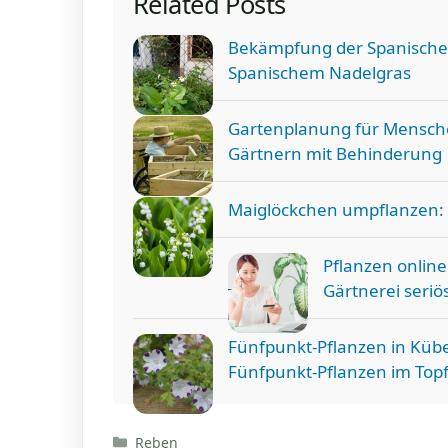
Related Posts
Bekämpfung der Spanische
Spanischem Nadelgras
Gartenplanung für Mensche
Gärtnern mit Behinderung
Maiglöckchen umpflanzen:
Pflanzen online
Gärtnerei seriös
Fünfpunkt-Pflanzen in Kübe
Fünfpunkt-Pflanzen im Top
Kategorien
Reben