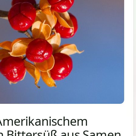
Amerikanischem
n Bittersüß aus Samen