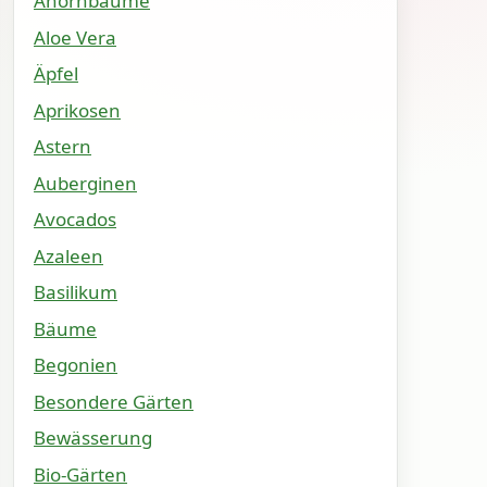
Ahornbäume
Aloe Vera
Äpfel
Aprikosen
Astern
Auberginen
Avocados
Azaleen
Basilikum
Bäume
Begonien
Besondere Gärten
Bewässerung
Bio-Gärten