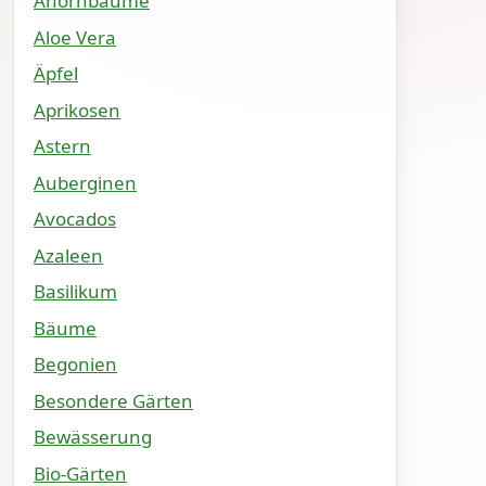
Ahornbäume
Aloe Vera
Äpfel
Aprikosen
Astern
Auberginen
Avocados
Azaleen
Basilikum
Bäume
Begonien
Besondere Gärten
Bewässerung
Bio-Gärten