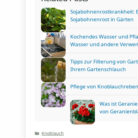
Sojabohnenrostkrankheit: 
Sojabohnenrost in Gärten
Kochendes Wasser und Pfl
Wasser und andere Verwe
Tipps zur Filterung von Gar
Ihrem Gartenschlauch
Pflege von Knoblauchreben
Was ist Gerani
von Geranienbl
Kategorien
Knoblauch