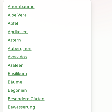
Ahornbäume
Aloe Vera
Äpfel
Aprikosen
Astern
Auberginen
Avocados
Azaleen
Basilikum
Bäume
Begonien
Besondere Gärten
Bewässerung