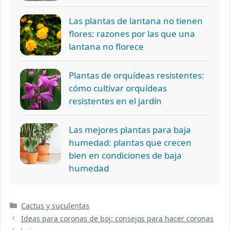
Las plantas de lantana no tienen
flores: razones por las que una
lantana no florece
Plantas de orquídeas resistentes:
cómo cultivar orquídeas
resistentes en el jardín
Las mejores plantas para baja
humedad: plantas que crecen
bien en condiciones de baja
humedad
Categorías
Cactus y suculentas
Ideas para coronas de boj: consejos para hacer coronas