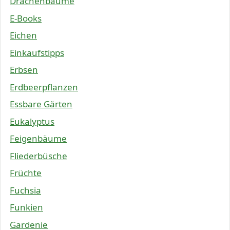
Drachenbäume
E-Books
Eichen
Einkaufstipps
Erbsen
Erdbeerpflanzen
Essbare Gärten
Eukalyptus
Feigenbäume
Fliederbüsche
Früchte
Fuchsia
Funkien
Gardenie