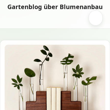
Zum
Gartenblog über Blumenanbau
Inhalt
springen
Menü