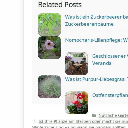
Related Posts
Was ist ein Zuckerbeerenb
Zuckerbeerenbäume
Nomocharis-Lilienpflege: Wi
Geschlossener 
Veranda
Was ist Purpur-Liebesgras: 
Ostfensterpfla
Kategorien
Nützliche Gart
Ist Ihre Pflanze am Sterben oder macht sie nu
Winterruhe sind – und wann Sie handeln sollten