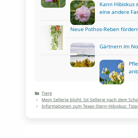
Kann Hibiskus s
eine andere F
Neue Pothos-Reben fördern
Gärtnern im No
Pfl
anb
Kategorien
Tiere
Mein Sellerie blüht: Ist Sellerie nach dem Sc
Informationen zum Texas-Stern-Hibiskus: Tipp