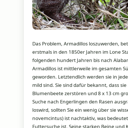
Das Problem, Armadillos loszuwerden, betr
erstmals in den 1850er Jahren im Lone Sta
folgenden hundert Jahren bis nach Alab
Armadillos ist mittlerweile im gesamten
geworden. Letztendlich werden sie in jed
mild sind. Sie sind dafür bekannt, dass 
Blumenbeete zerstören und 8 x 13 cm groß
Suche nach Engerlingen den Rasen ausgra
loswird, sollten Sie ein wenig über sie w
novemcintus) ist nachtaktiv, was bedeutet,
Futtersuche ist. Seine starken Beine und 