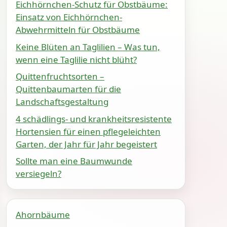
Eichhörnchen-Schutz für Obstbäume:
Einsatz von Eichhörnchen-
Abwehrmitteln für Obstbäume
Keine Blüten an Taglilien – Was tun,
wenn eine Taglilie nicht blüht?
Quittenfruchtsorten –
Quittenbaumarten für die
Landschaftsgestaltung
4 schädlings- und krankheitsresistente
Hortensien für einen pflegeleichten
Garten, der Jahr für Jahr begeistert
Sollte man eine Baumwunde
versiegeln?
Ahornbäume