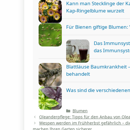
Kann man Stecklinge der K
Kap-Ringelblume wurzelt
Für Bienen giftige Blumen: 
Das Immunsyste
das Immunsyst
Blattläuse Baumkrankheit 
behandelt
Was sind die verschiedene
Kategorien
Blumen
Oleanderpflege: Tipps für den Anbau von Ole
Wespen werden im Frühherbst gefährlich – di
machen Ihren Garten sicherer