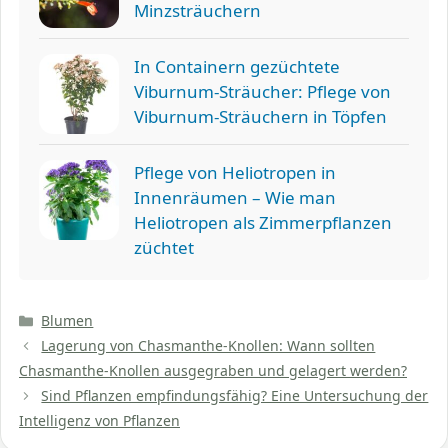
Minzsträuchern
In Containern gezüchtete
Viburnum-Sträucher: Pflege von
Viburnum-Sträuchern in Töpfen
Pflege von Heliotropen in
Innenräumen – Wie man
Heliotropen als Zimmerpflanzen
züchtet
Kategorien
Blumen
Lagerung von Chasmanthe-Knollen: Wann sollten
Chasmanthe-Knollen ausgegraben und gelagert werden?
Sind Pflanzen empfindungsfähig? Eine Untersuchung der
Intelligenz von Pflanzen