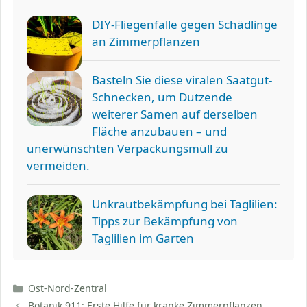
DIY-Fliegenfalle gegen Schädlinge
an Zimmerpflanzen
Basteln Sie diese viralen Saatgut-
Schnecken, um Dutzende
weiterer Samen auf derselben
Fläche anzubauen – und
unerwünschten Verpackungsmüll zu
vermeiden.
Unkrautbekämpfung bei Taglilien:
Tipps zur Bekämpfung von
Taglilien im Garten
Kategorien
Ost-Nord-Zentral
Botanik 911: Erste Hilfe für kranke Zimmerpflanzen