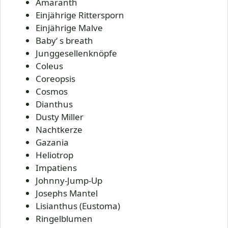
Amaranth
Einjährige Rittersporn
Einjährige Malve
Baby‘ s breath
Junggesellenknöpfe
Coleus
Coreopsis
Cosmos
Dianthus
Dusty Miller
Nachtkerze
Gazania
Heliotrop
Impatiens
Johnny-Jump-Up
Josephs Mantel
Lisianthus (Eustoma)
Ringelblumen