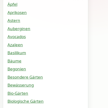
Äpfel
Aprikosen
Astern
Auberginen
Avocados
Azaleen
Basilikum
Bäume
Begonien
Besondere Gärten
Bewässerung
Bio-Gärten
Biologische Gärten