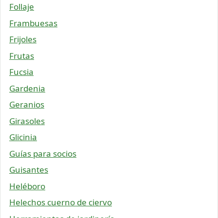
Follaje
Frambuesas
Frijoles
Frutas
Fucsia
Gardenia
Geranios
Girasoles
Glicinia
Guías para socios
Guisantes
Heléboro
Helechos cuerno de ciervo