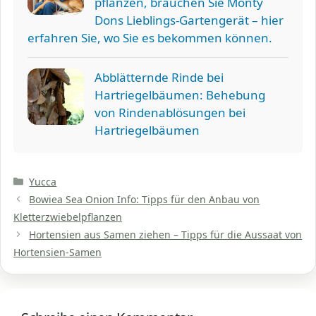
pflanzen, brauchen Sie Monty
Dons Lieblings-Gartengerät – hier
erfahren Sie, wo Sie es bekommen können.
Abblätternde Rinde bei
Hartriegelbäumen: Behebung
von Rindenablösungen bei
Hartriegelbäumen
Kategorien
Yucca
Bowiea Sea Onion Info: Tipps für den Anbau von
Kletterzwiebelpflanzen
Hortensien aus Samen ziehen – Tipps für die Aussaat von
Hortensien-Samen