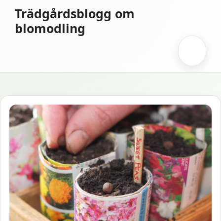
Hoppa
Trädgårdsblogg om
till
blomodling
innehåll
Meny