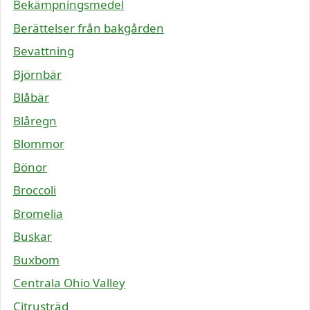
Bekämpningsmedel
Berättelser från bakgården
Bevattning
Björnbär
Blåbär
Blåregn
Blommor
Bönor
Broccoli
Bromelia
Buskar
Buxbom
Centrala Ohio Valley
Citrusträd