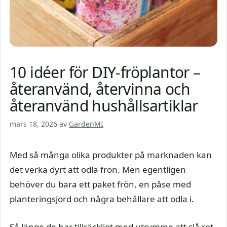
10 idéer för DIY-fröplantor –
återanvänd, återvinna och
återanvänd hushållsartiklar
mars 18, 2026
av
GardenMI
Med så många olika produkter på marknaden kan
det verka dyrt att odla frön. Men egentligen
behöver du bara ett paket frön, en påse med
planteringsjord och några behållare att odla i.
Så länge de har tillräckligt med utrymme att slå rot,