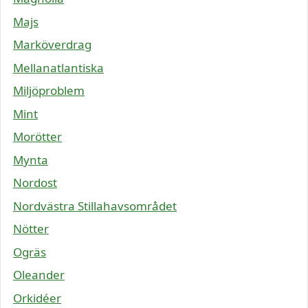
Majs
Marköverdrag
Mellanatlantiska
Miljöproblem
Mint
Morötter
Mynta
Nordost
Nordvästra Stillahavsområdet
Nötter
Ogräs
Oleander
Orkidéer