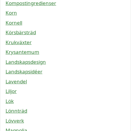
Kompostingredienser
Korn
Kornell
Körsbärsträd
Krukväxter
Krysantemum
Landskapsdesign
Landskapsidéer
Lavendel
Liljor
Lök
Lönnträd
Lövverk
Magnolia