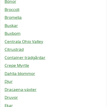
Bönor
Broccoli
Bromelia
Buskar
Buxbom
Centrala Ohio Valley
Citrusträd
Container trädgårdar
Crepe Myrtle
Dahlia blommor
Djur
Dracaena-växter
Druvor
Ekar