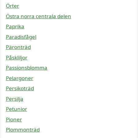
Örter
Östra norra centrala delen
Paprika
Paradisfågel
Päronträd
Påskliljor
Passionsblomma
Pelargoner
Persikoträd
Persilja
Petunior
Pioner
Plommonträd