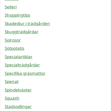
Selleri
Shoppingtips
Skadedjur i trädgården
Skuggträdgårdar
Solrosor
Sötpotatis
Specialartiklar
Specialträdgårdar
Specifika gräsmattor
Spenat
Spindelväxter
Squash
Stadsodlingar