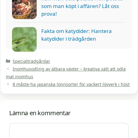
som man köpt i affären? Låt oss
prova!
Fakta om katydider: Hantera
katydider i trädgården
Kategorier
Specialträdgårdar
Inomhusodling av ätbara växter – kreativa sätt att odla
mat inomhus
8 måste-ha japanska lönnsorter för vackert lövverk i höst
Lämna en kommentar
Kommentar