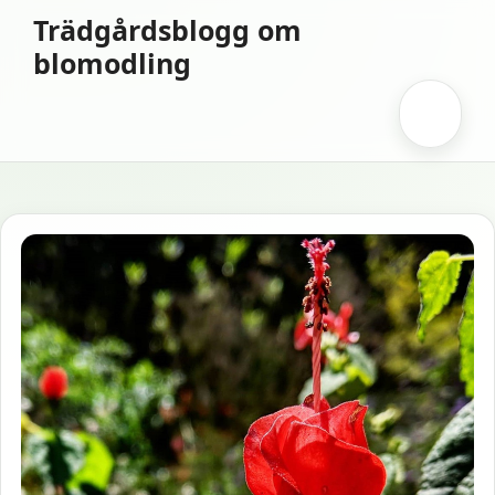
Hoppa
Trädgårdsblogg om
till
blomodling
innehåll
Meny