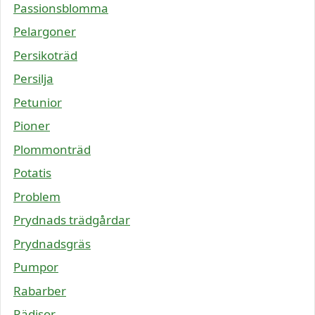
Passionsblomma
Pelargoner
Persikoträd
Persilja
Petunior
Pioner
Plommonträd
Potatis
Problem
Prydnads trädgårdar
Prydnadsgräs
Pumpor
Rabarber
Rädisor