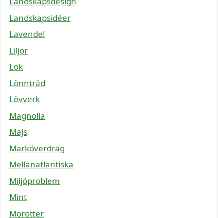
Landskapsdesign
Landskapsidéer
Lavendel
Liljor
Lök
Lönnträd
Lövverk
Magnolia
Majs
Marköverdrag
Mellanatlantiska
Miljöproblem
Mint
Morötter