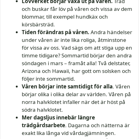
Lövverket börjar växa ut på våren.
Träd
och buskar får löv på våren och vissa av dem
blommar, till exempel hundkäx och
körsbärsträd.
Tiden förändras på våren.
Andra händelser
under våren är inte lika roliga, åtminstone
för vissa av oss. Vad sägs om att stiga upp en
timme tidigare? Sommartid börjar den andra
söndagen i mars – framåt alla! Två delstater,
Arizona och Hawaii, har gott om solsken och
följer inte sommartid.
Våren börjar inte samtidigt för alla
. Våren
börjar olika i olika delar av världen. Våren på
norra halvklotet infaller när det är höst på
södra halvklotet.
Mer dagsljus innebär längre
trädgårdsarbete
. Dagarna och nätterna är
exakt lika långa vid vårdagjämningen.