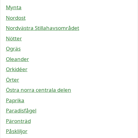
Mynta
Nordost
Nordvästra Stillahavsområdet
Nötter
Ogräs
Oleander
Orkidéer
Örter
Östra norra centrala delen
Paprika
Paradisfågel
Päronträd
Påskliljor