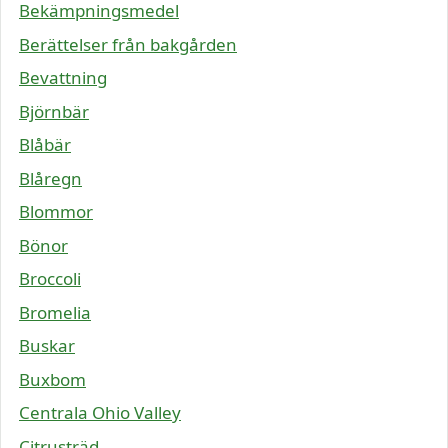
Bekämpningsmedel
Berättelser från bakgården
Bevattning
Björnbär
Blåbär
Blåregn
Blommor
Bönor
Broccoli
Bromelia
Buskar
Buxbom
Centrala Ohio Valley
Citrusträd