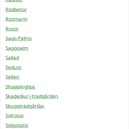
Rödbetor
Rosmarin
Rosor
Sago Palms
Sagopalm
Sallad
Sedum
Selleri
Shoppingtips
Skadedjur i trädgården
Skuggträdgårdar
Solrosor
Sötpotatis