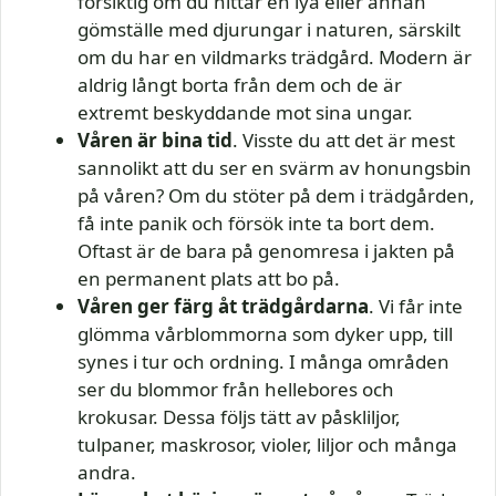
försiktig om du hittar en lya eller annan
gömställe med djurungar i naturen, särskilt
om du har en vildmarks trädgård. Modern är
aldrig långt borta från dem och de är
extremt beskyddande mot sina ungar.
Våren är bina tid
. Visste du att det är mest
sannolikt att du ser en svärm av honungsbin
på våren? Om du stöter på dem i trädgården,
få inte panik och försök inte ta bort dem.
Oftast är de bara på genomresa i jakten på
en permanent plats att bo på.
Våren ger färg åt trädgårdarna
. Vi får inte
glömma vårblommorna som dyker upp, till
synes i tur och ordning. I många områden
ser du blommor från hellebores och
krokusar. Dessa följs tätt av påskliljor,
tulpaner, maskrosor, violer, liljor och många
andra.