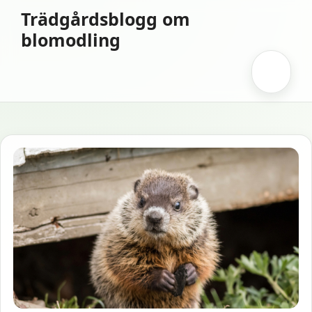
Hoppa
Trädgårdsblogg om
till
blomodling
innehåll
Meny