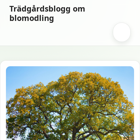
Hoppa
Trädgårdsblogg om
till
blomodling
innehåll
Meny