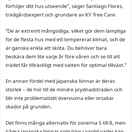
förhöjer ditt hus utseende”, säger Santiago Flores,
trädgårdsexpert och grundare av KY Tree Care.
”De är extremt mångsidiga, vilket gör dem lämpliga
för de flesta hus med ett tempererat klimat, och de
är ganska enkla att sköta. Du behöver bara
beskära dem lite varje år före våren och se till att
trädet får tillräckligt med vatten för optimal tillväxt.”
En annan fördel med japanska lönnar är deras
storlek – de hör till de mindre prydnadsträden och
blir inte problematiskt övervuxna eller orsakar
skador på grunden.
Det finns många alternativ för zonerna 5 till 8, men
några japanska lönnar som trivs i varmt väder kan