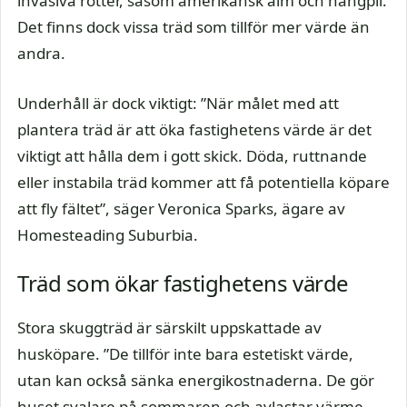
invasiva rötter, såsom amerikansk alm och hängpil.
Det finns dock vissa träd som tillför mer värde än
andra.
Underhåll är dock viktigt: ”När målet med att
plantera träd är att öka fastighetens värde är det
viktigt att hålla dem i gott skick. Döda, ruttnande
eller instabila träd kommer att få potentiella köpare
att fly fältet”, säger Veronica Sparks, ägare av
Homesteading Suburbia.
Träd som ökar fastighetens värde
Stora skuggträd är särskilt uppskattade av
husköpare. ”De tillför inte bara estetiskt värde,
utan kan också sänka energikostnaderna. De gör
huset svalare på sommaren och avlastar värme-