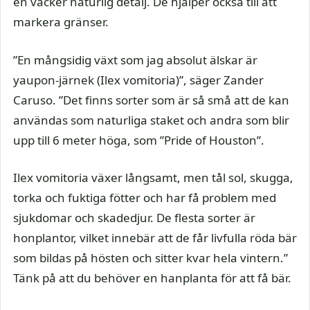
en vacker naturlig detalj. De hjälper också till att
markera gränser.
”En mångsidig växt som jag absolut älskar är
yaupon-järnek (Ilex vomitoria)”, säger Zander
Caruso. ”Det finns sorter som är så små att de kan
användas som naturliga staket och andra som blir
upp till 6 meter höga, som ”Pride of Houston”.
Ilex vomitoria växer långsamt, men tål sol, skugga,
torka och fuktiga fötter och har få problem med
sjukdomar och skadedjur. De flesta sorter är
honplantor, vilket innebär att de får livfulla röda bär
som bildas på hösten och sitter kvar hela vintern.”
Tänk på att du behöver en hanplanta för att få bär.