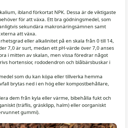
kalium, ibland förkortat NPK. Dessa är de viktigaste
över för att växa. Ett bra gödningsmedel, som
r vanligtvis sekundära makronäringsämnen samt
terna att växa.
etsgrad eller alkalinitet på en skala från 0 till 14,
nder 7,0 är surt, medan ett pH-värde över 7,0 anses
s bra i mitten av skalan, men vissa föredrar något
l trivs hortensior, rododendron och blåbärsbuskar i
smedel som du kan köpa eller tillverka hemma
fall brytas ned i en hög eller kompostbehållare,
era dem från kyla eller värme, bibehålla fukt och
niskt (träflis, gräsklipp, halm) eller oorganiskt
tervunnet gummi).