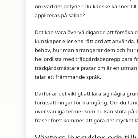
om vad det betyder. Du kanske känner till
appliceras på sallad?
Det kan vara överväldigande att försöka 
kunskaper eller ens rätt ord att använda. D
behov, hur man arrangerar dem och hur man
hel ordlista med trädgårdsbegrepp bara för
trädgårdsmästare pratar om är en utmanin
talar ett främmande språk.
Därför är det viktigt att lära sig några g
förutsättningar för framgång. Om du funde
över vanliga termer som du kan stöta på o
fraser först kommer att göra det mycket lä
Växters livscykler och till