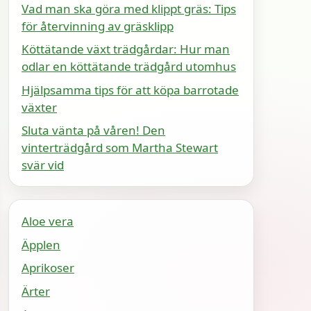
Vad man ska göra med klippt gräs: Tips
för återvinning av gräsklipp
Köttätande växt trädgårdar: Hur man
odlar en köttätande trädgård utomhus
Hjälpsamma tips för att köpa barrotade
växter
Sluta vänta på våren! Den
vinterträdgård som Martha Stewart
svär vid
Aloe vera
Äpplen
Aprikoser
Ärter