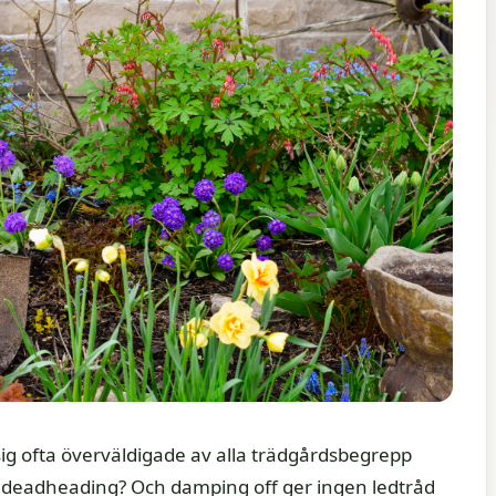
ig ofta överväldigade av alla trädgårdsbegrepp
pel deadheading? Och damping off ger ingen ledtråd