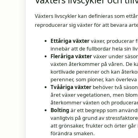
Växters livscykler kan definieras som ettår
reproducerar sig växter för att bevara arte
Ettåriga växter
växer, producerar 
innebär att de fullbordar hela sin liv
Fleråriga växter
växer under säson
växten återkommer på våren. De kan
kortlivade perenner och kan återko
perenner, som pioner, kan överleva i 
Tvååriga växter
behöver två säsonge
året växer vegetationen, men blom
återkommer växten och producerar 
Bolting
är ett begrepp som används f
vanligtvis på grund av stressfaktore
att grönsaker, frukter och örter går
förändra smaken.