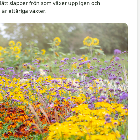
ätt släpper frön som växer upp igen och
är ettåriga växter.