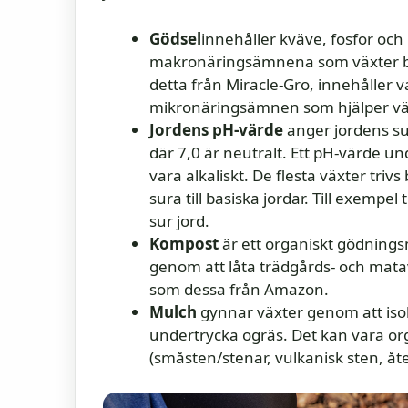
Gödsel
innehåller kväve, fosfor och 
makronäringsämnena som växter beh
detta från Miracle-Gro, innehålle
mikronäringsämnen som hjälper väx
Jordens pH-värde
anger jordens surh
där 7,0 är neutralt. Ett pH-värde u
vara alkaliskt. De flesta växter triv
sura till basiska jordar. Till exempe
sur jord.
Kompost
är ett organiskt gödning
genom att låta trädgårds- och matav
som dessa från Amazon.
Mulch
gynnar växter genom att isol
undertrycka ogräs. Det kan vara orga
(småsten/stenar, vulkanisk sten, å