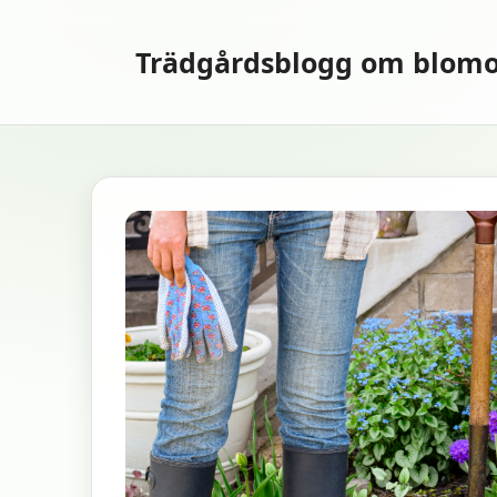
Hoppa
till
Trädgårdsblogg om blomo
innehåll