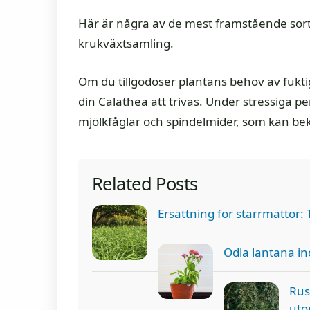
Här är några av de mest framstående sorte
krukväxtsamling.
Om du tillgodoser plantans behov av fuktig
din Calathea att trivas. Under stressiga pe
mjölkfåglar och spindelmider, som kan b
Related Posts
Ersättning för starrmattor:
Odla lantana i
Rust
uto