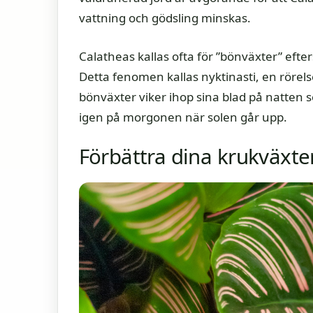
vattning och gödsling minskas.
Calatheas kallas ofta för ”bönväxter” efte
Detta fenomen kallas nyktinasti, en rörels
bönväxter viker ihop sina blad på natten
igen på morgonen när solen går upp.
Förbättra dina krukväxte