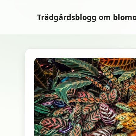
Hoppa
till
Trädgårdsblogg om blomo
innehåll