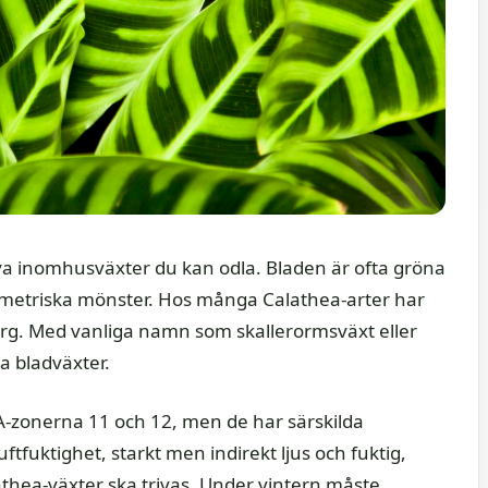
va inomhusväxter du kan odla. Bladen är ofta gröna
ometriska mönster. Hos många Calathea-arter har
färg. Med vanliga namn som skallerormsväxt eller
a bladväxter.
A-zonerna 11 och 12, men de har särskilda
tfuktighet, starkt men indirekt ljus och fuktig,
athea-växter ska trivas. Under vintern måste