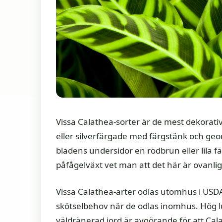
Vissa Calathea-sorter är de mest dekorati
eller silverfärgade med färgstänk och ge
bladens undersidor en rödbrun eller lila 
påfågelväxt vet man att det här är ovanlig
Vissa Calathea-arter odlas utomhus i USD
skötselbehov när de odlas inomhus. Hög luf
väldränerad jord är avgörande för att Cal