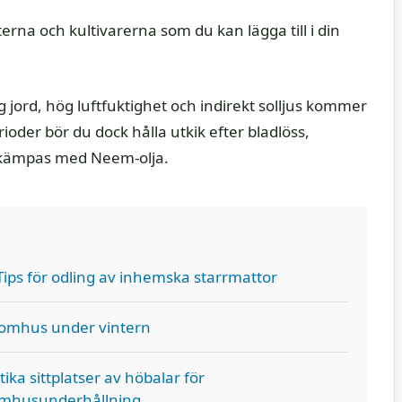
rna och kultivarerna som du kan lägga till i din
 jord, hög luftfuktighet och indirekt solljus kommer
rioder bör du dock hålla utkik efter bladlöss,
ekämpas med Neem-olja.
 Tips för odling av inhemska starrmattor
nomhus under vintern
ika sittplatser av höbalar för
mhusunderhållning