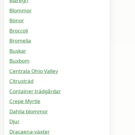
Blåregn
Blommor
Bönor
Broccoli
Bromelia
Buskar
Buxbom
Centrala Ohio Valley
Citrusträd
Container trädgårdar
Crepe Myrtle
Dahlia blommor
Djur
Dracaena-växter