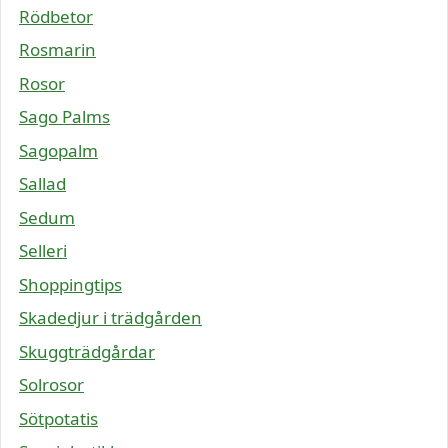
Rödbetor
Rosmarin
Rosor
Sago Palms
Sagopalm
Sallad
Sedum
Selleri
Shoppingtips
Skadedjur i trädgården
Skuggträdgårdar
Solrosor
Sötpotatis