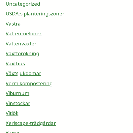
Uncategorized
USDA:s planteringszoner
Västra
Vattenmeloner
Vattenväxter
Växtförökning
Växthus
Växtsjukdomar
Vermikompostering
Viburnum
Vinstockar
Vitlök
Xeriscape-trädgårdar
Yucca