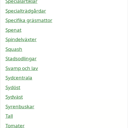
Specialartiklar
Specialträdgårdar
Specifika gräsmattor
Spenat
Spindelväxter
Squash
Stadsodlingar
Svamp och lav
Sydcentrala
Sydöst
Sydväst
Syrenbuskar
Tall
Tomater