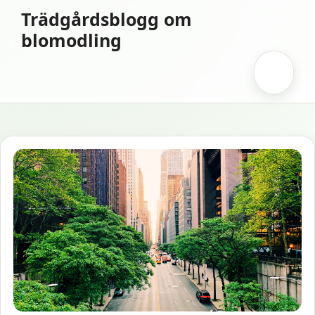
Hoppa
Trädgårdsblogg om
till
blomodling
innehåll
Meny