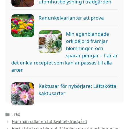
utomhusbelysning i trädgården
Ranunkelvarianter att prova
Min egenblandade
orkidéjord främjar
blomningen och
sparar pengar – här är
det enkla receptet som kan anpassas till alla
arter
Kaktusar för nybörjare: Lättskötta
kaktusarter
Kategorier
Träd
Hur man odlar en luftkvalitetsträdgård
Hosta-blad som blir gula? Vanliga orsaker och hur man