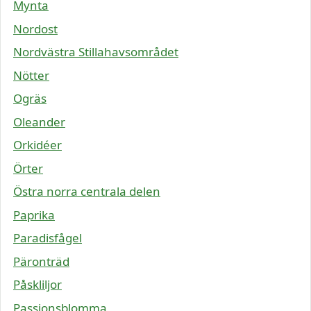
Mynta
Nordost
Nordvästra Stillahavsområdet
Nötter
Ogräs
Oleander
Orkidéer
Örter
Östra norra centrala delen
Paprika
Paradisfågel
Päronträd
Påskliljor
Passionsblomma