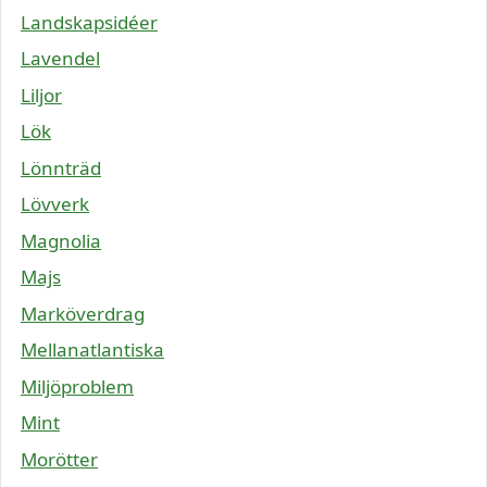
Landskapsidéer
Lavendel
Liljor
Lök
Lönnträd
Lövverk
Magnolia
Majs
Marköverdrag
Mellanatlantiska
Miljöproblem
Mint
Morötter