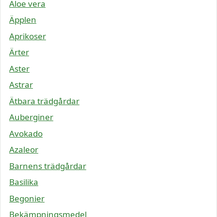
Aloe vera
Äpplen
Aprikoser
Ärter
Aster
Astrar
Ätbara trädgårdar
Auberginer
Avokado
Azaleor
Barnens trädgårdar
Basilika
Begonier
Bekämpningsmedel