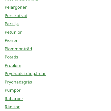
Pelargoner
Persikoträd
Persilja
Petunior
Pioner
Plommonträd
Potatis
Problem
Prydnads trädgårdar
Prydnadsgräs
Pumpor
Rabarber
Rädisor