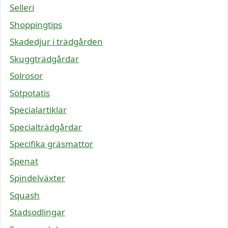
Selleri
Shoppingtips
Skadedjur i trädgården
Skuggträdgårdar
Solrosor
Sötpotatis
Specialartiklar
Specialträdgårdar
Specifika gräsmattor
Spenat
Spindelväxter
Squash
Stadsodlingar