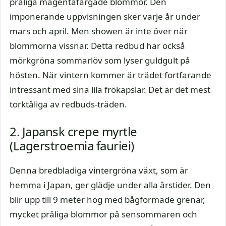
pråliga magentafärgade blommor. Den
imponerande uppvisningen sker varje år under
mars och april. Men showen är inte över när
blommorna vissnar. Detta redbud har också
mörkgröna sommarlöv som lyser guldgult på
hösten. När vintern kommer är trädet fortfarande
intressant med sina lila frökapslar. Det är det mest
torktåliga av redbuds-träden.
2. Japansk crepe myrtle
(Lagerstroemia fauriei)
Denna bredbladiga vintergröna växt, som är
hemma i Japan, ger glädje under alla årstider. Den
blir upp till 9 meter hög med bågformade grenar,
mycket pråliga blommor på sensommaren och