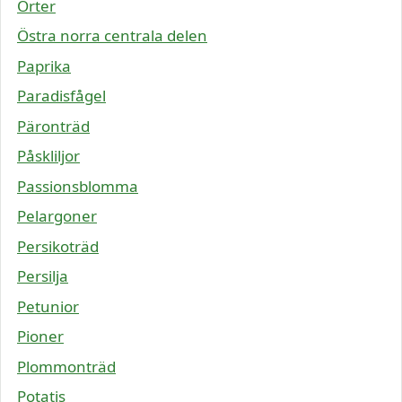
Örter
Östra norra centrala delen
Paprika
Paradisfågel
Päronträd
Påskliljor
Passionsblomma
Pelargoner
Persikoträd
Persilja
Petunior
Pioner
Plommonträd
Potatis