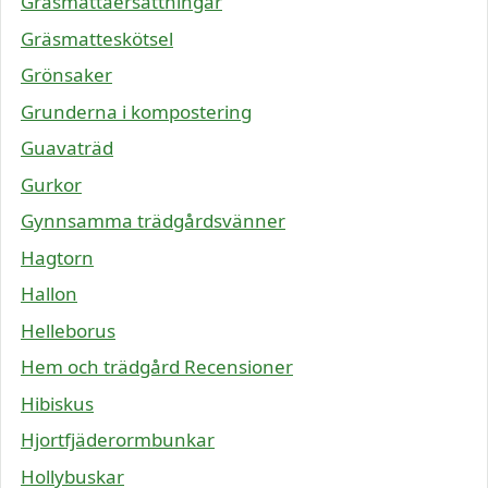
Gräsmattaersättningar
Gräsmatteskötsel
Grönsaker
Grunderna i kompostering
Guavaträd
Gurkor
Gynnsamma trädgårdsvänner
Hagtorn
Hallon
Helleborus
Hem och trädgård Recensioner
Hibiskus
Hjortfjäderormbunkar
Hollybuskar