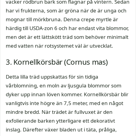
vacker rödbrun bark som flagnar på vintern. Sedan
har vi frukterna, som är gröna när de är unga och
mognar till mörkbruna. Denna crepe myrtle är
härdig till USDA-zon 6 och har endast vita blommor,
men det är ett lättskött träd som behöver minimalt
med vatten när rotsystemet väl är utvecklat.
3. Kornellkörsbär (Cornus mas)
Detta lilla träd uppskattas för sin tidiga
vårblomning, en moln av ljusgula blommor som
dyker upp innan löven kommer. Kornellkörsbär blir
vanligtvis inte högre än 7,5 meter, med en något
mindre bredd. När trädet är fullvuxet är den
exfolierande barken ytterligare ett dekorativt
inslag. Därefter växer bladen ut i täta, pråliga,