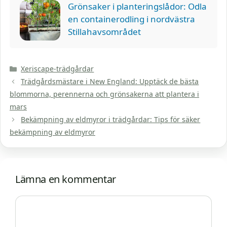
Grönsaker i planteringslådor: Odla
en containerodling i nordvästra
Stillahavsområdet
Kategorier
Xeriscape-trädgårdar
Trädgårdsmästare i New England: Upptäck de bästa
blommorna, perennerna och grönsakerna att plantera i
mars
Bekämpning av eldmyror i trädgårdar: Tips för säker
bekämpning av eldmyror
Lämna en kommentar
Kommentar