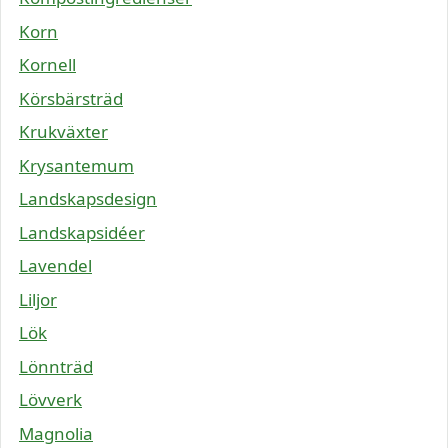
Korn
Kornell
Körsbärsträd
Krukväxter
Krysantemum
Landskapsdesign
Landskapsidéer
Lavendel
Liljor
Lök
Lönnträd
Lövverk
Magnolia