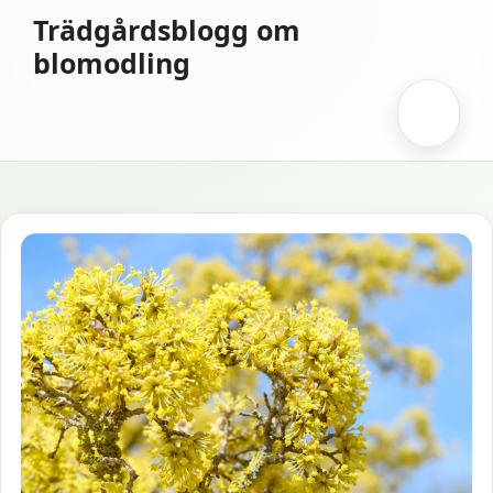
Hoppa
Trädgårdsblogg om
till
blomodling
innehåll
Meny