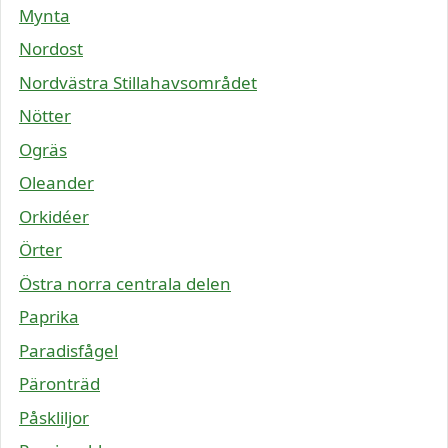
Mynta
Nordost
Nordvästra Stillahavsområdet
Nötter
Ogräs
Oleander
Orkidéer
Örter
Östra norra centrala delen
Paprika
Paradisfågel
Päronträd
Påskliljor