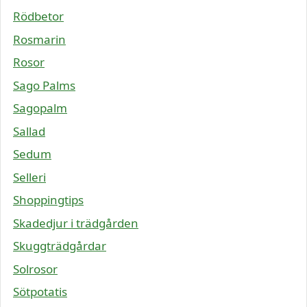
Rödbetor
Rosmarin
Rosor
Sago Palms
Sagopalm
Sallad
Sedum
Selleri
Shoppingtips
Skadedjur i trädgården
Skuggträdgårdar
Solrosor
Sötpotatis