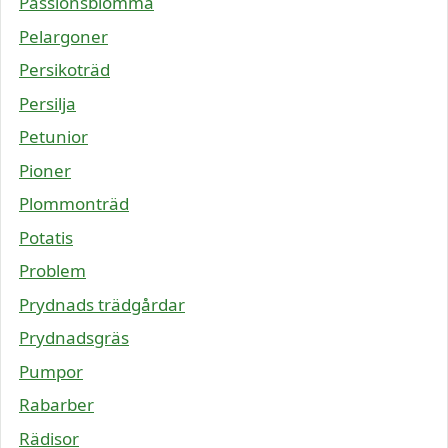
Passionsblomma
Pelargoner
Persikoträd
Persilja
Petunior
Pioner
Plommonträd
Potatis
Problem
Prydnads trädgårdar
Prydnadsgräs
Pumpor
Rabarber
Rädisor