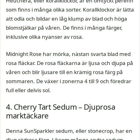
Heuchera, eller korallklockor, är en omtyckt perenn
som finns i många olika sorter. Korallklockor är lätta
att odla och bildar en låg klump av blad och höga
blomstjälkar på våren. De finns i många färger,
inklusive olika nyanser av rosa.
Midnight Rose har mörka, nästan svarta blad med
rosa fläckar. De rosa fläckarna är ljusa och djupa på
våren och blir ljusare till en krämig rosa färg på
sommaren. De växer i zonerna 4 till 9 och föredrar
full eller delvis sol.
4. Cherry Tart Sedum – Djuprosa
marktäckare
Denna SunSparkler sedum, eller stonecrop, har en
djup rödrosa färg. Liksom många andra sedum