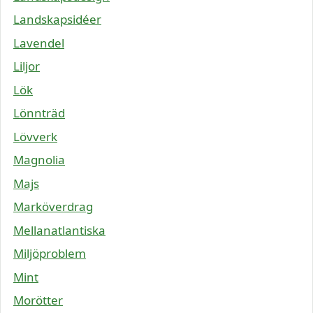
Landskapsidéer
Lavendel
Liljor
Lök
Lönnträd
Lövverk
Magnolia
Majs
Marköverdrag
Mellanatlantiska
Miljöproblem
Mint
Morötter