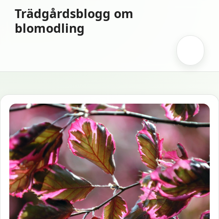
Hoppa
Trädgårdsblogg om
till
blomodling
innehåll
Meny