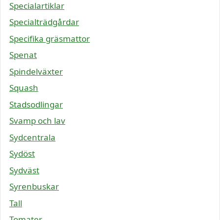
Specialartiklar
Specialträdgårdar
Specifika gräsmattor
Spenat
Spindelväxter
Squash
Stadsodlingar
Svamp och lav
Sydcentrala
Sydöst
Sydväst
Syrenbuskar
Tall
Tomater