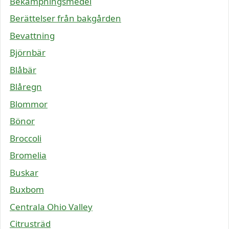
Bekämpningsmedel
Berättelser från bakgården
Bevattning
Björnbär
Blåbär
Blåregn
Blommor
Bönor
Broccoli
Bromelia
Buskar
Buxbom
Centrala Ohio Valley
Citrusträd