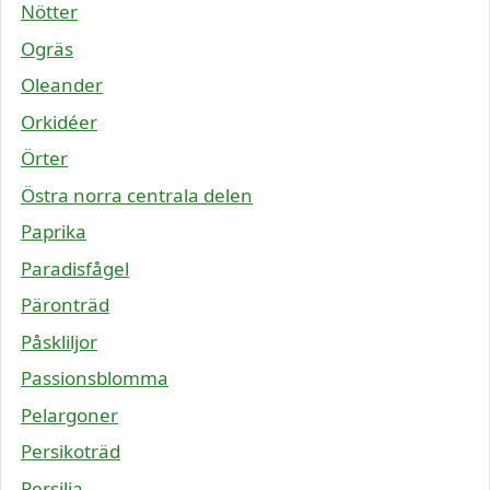
Nötter
Ogräs
Oleander
Orkidéer
Örter
Östra norra centrala delen
Paprika
Paradisfågel
Päronträd
Påskliljor
Passionsblomma
Pelargoner
Persikoträd
Persilja