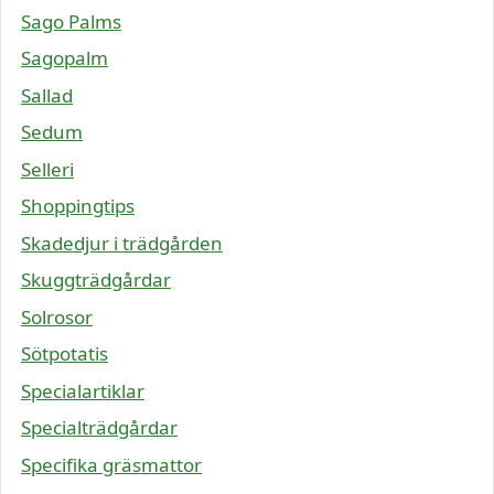
Sago Palms
Sagopalm
Sallad
Sedum
Selleri
Shoppingtips
Skadedjur i trädgården
Skuggträdgårdar
Solrosor
Sötpotatis
Specialartiklar
Specialträdgårdar
Specifika gräsmattor