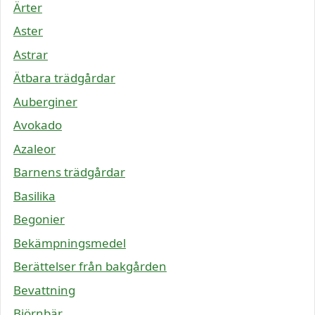
Ärter
Aster
Astrar
Ätbara trädgårdar
Auberginer
Avokado
Azaleor
Barnens trädgårdar
Basilika
Begonier
Bekämpningsmedel
Berättelser från bakgården
Bevattning
Björnbär