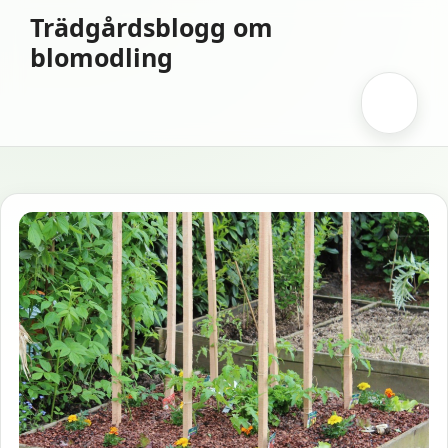
Hoppa
Trädgårdsblogg om
till
blomodling
innehåll
Meny