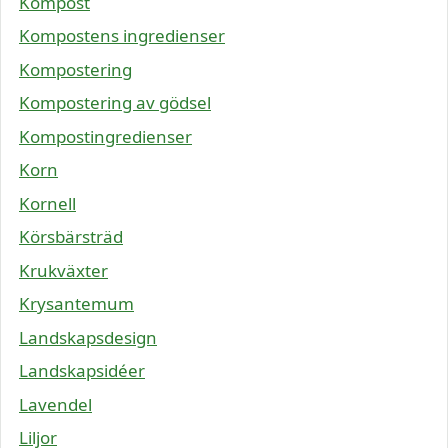
Kompost
Kompostens ingredienser
Kompostering
Kompostering av gödsel
Kompostingredienser
Korn
Kornell
Körsbärsträd
Krukväxter
Krysantemum
Landskapsdesign
Landskapsidéer
Lavendel
Liljor