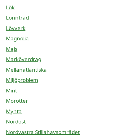
Lök
Lönnträd
Lövverk
Magnolia
Majs
Marköverdrag
Mellanatlantiska
Miljöproblem
Mint
Morötter
Mynta
Nordost
Nordvästra Stillahavsområdet