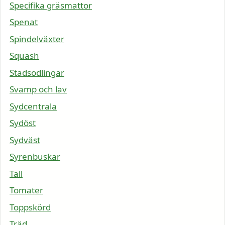
Specifika gräsmattor
Spenat
Spindelväxter
Squash
Stadsodlingar
Svamp och lav
Sydcentrala
Sydöst
Sydväst
Syrenbuskar
Tall
Tomater
Toppskörd
Träd