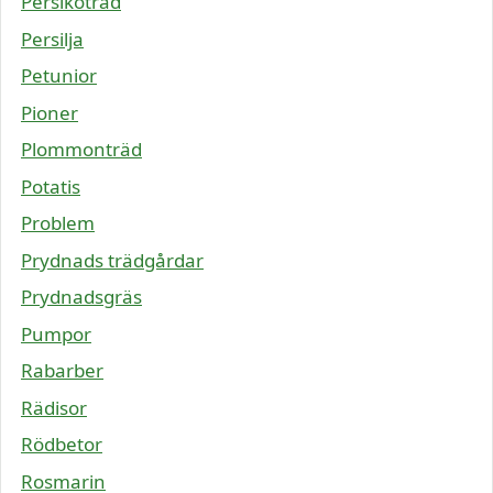
Persikoträd
Persilja
Petunior
Pioner
Plommonträd
Potatis
Problem
Prydnads trädgårdar
Prydnadsgräs
Pumpor
Rabarber
Rädisor
Rödbetor
Rosmarin