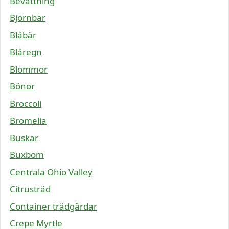
Bevattning
Björnbär
Blåbär
Blåregn
Blommor
Bönor
Broccoli
Bromelia
Buskar
Buxbom
Centrala Ohio Valley
Citrusträd
Container trädgårdar
Crepe Myrtle