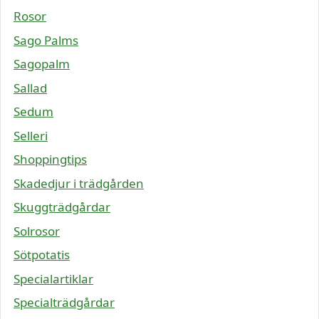
Rosor
Sago Palms
Sagopalm
Sallad
Sedum
Selleri
Shoppingtips
Skadedjur i trädgården
Skuggträdgårdar
Solrosor
Sötpotatis
Specialartiklar
Specialträdgårdar