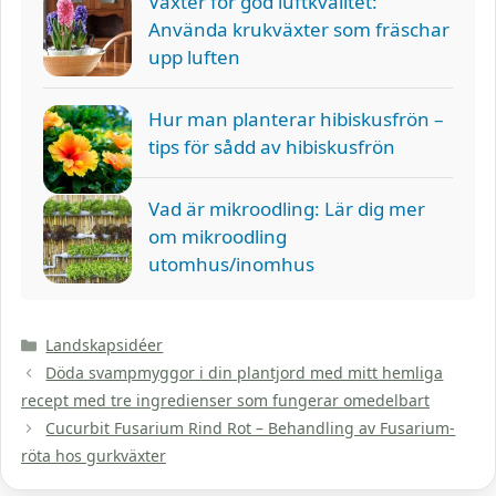
Växter för god luftkvalitet:
Använda krukväxter som fräschar
upp luften
Hur man planterar hibiskusfrön –
tips för sådd av hibiskusfrön
Vad är mikroodling: Lär dig mer
om mikroodling
utomhus/inomhus
Kategorier
Landskapsidéer
Döda svampmyggor i din plantjord med mitt hemliga
recept med tre ingredienser som fungerar omedelbart
Cucurbit Fusarium Rind Rot – Behandling av Fusarium-
röta hos gurkväxter