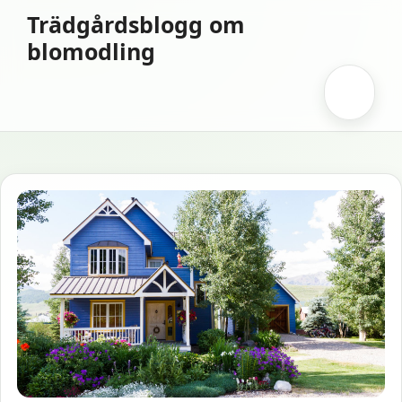
Hoppa
Trädgårdsblogg om
till
blomodling
innehåll
Meny