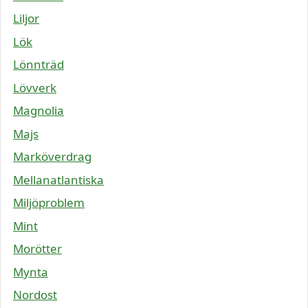
Liljor
Lök
Lönnträd
Lövverk
Magnolia
Majs
Marköverdrag
Mellanatlantiska
Miljöproblem
Mint
Morötter
Mynta
Nordost