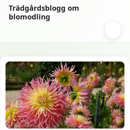
Hoppa
Trädgårdsblogg om
till
blomodling
innehåll
Meny