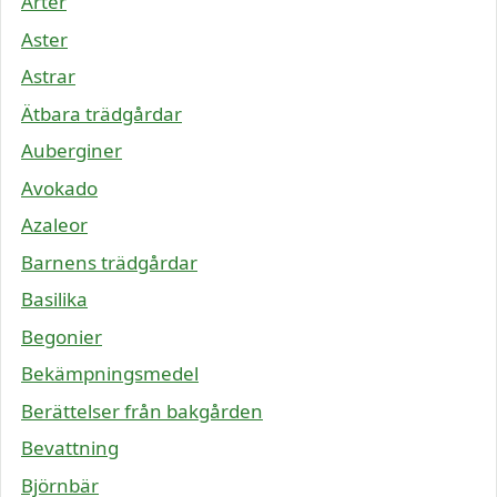
Ärter
Aster
Astrar
Ätbara trädgårdar
Auberginer
Avokado
Azaleor
Barnens trädgårdar
Basilika
Begonier
Bekämpningsmedel
Berättelser från bakgården
Bevattning
Björnbär