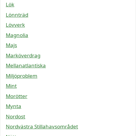
Lök
Lönnträd
Lövverk
Magnolia
Majs
Marköverdrag
Mellanatlantiska
Miljöproblem
Mint
Morötter
Mynta
Nordost
Nordvästra Stillahavsområdet