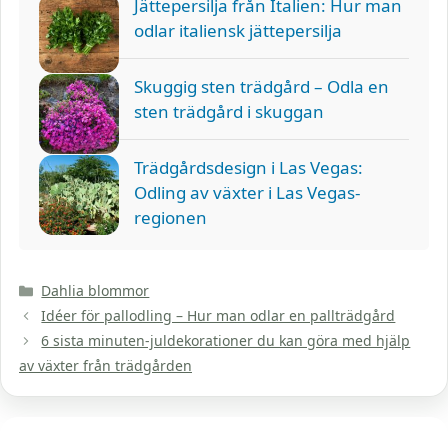
Jättepersilja från Italien: Hur man
odlar italiensk jättepersilja
Skuggig sten trädgård – Odla en
sten trädgård i skuggan
Trädgårdsdesign i Las Vegas:
Odling av växter i Las Vegas-
regionen
Kategorier
Dahlia blommor
Idéer för pallodling – Hur man odlar en pallträdgård
6 sista minuten-juldekorationer du kan göra med hjälp
av växter från trädgården