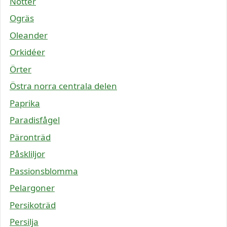
Nötter
Ogräs
Oleander
Orkidéer
Örter
Östra norra centrala delen
Paprika
Paradisfågel
Päronträd
Påskliljor
Passionsblomma
Pelargoner
Persikoträd
Persilja