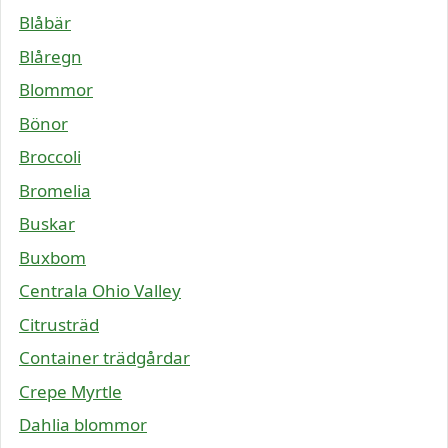
Blåbär
Blåregn
Blommor
Bönor
Broccoli
Bromelia
Buskar
Buxbom
Centrala Ohio Valley
Citrusträd
Container trädgårdar
Crepe Myrtle
Dahlia blommor