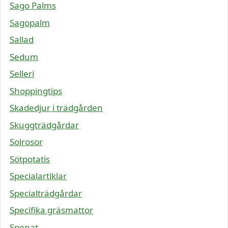
Sago Palms
Sagopalm
Sallad
Sedum
Selleri
Shoppingtips
Skadedjur i trädgården
Skuggträdgårdar
Solrosor
Sötpotatis
Specialartiklar
Specialträdgårdar
Specifika gräsmattor
Spenat