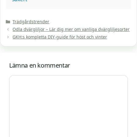
Kategorier
Trädgårdstrender
Odla dvärgliljor – Lär dig mer om vanliga dvärgliljesorter
GKH:s kompletta DIY-guide för höst och vinter
Lämna en kommentar
Kommentar