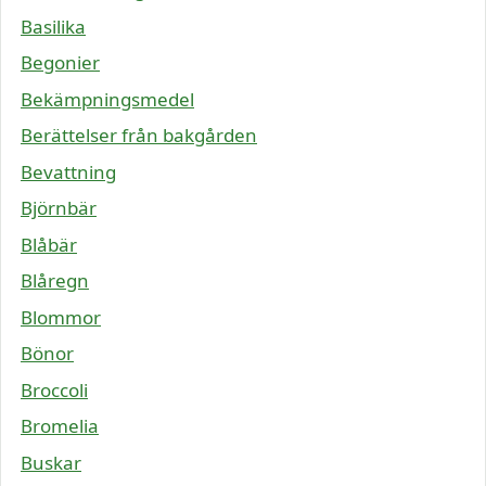
Basilika
Begonier
Bekämpningsmedel
Berättelser från bakgården
Bevattning
Björnbär
Blåbär
Blåregn
Blommor
Bönor
Broccoli
Bromelia
Buskar