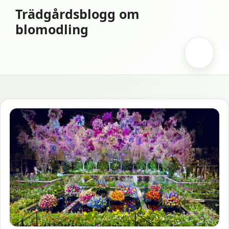
Hoppa
Trädgårdsblogg om
till
blomodling
innehåll
Meny