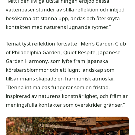
”Mitt i den livliga utställningen erbjöd dessa
vattenoaser stunder av stilla reflektion och inbjöd
besökarna att stanna upp, andas och återknyta
kontakten med naturens lugnande rytmer.”
Temat tyst reflektion fortsatte i Men’s Garden Club
of Philadelphia Garden, Quiet Respite, Japanese
Garden Harmony, som lyfte fram japanska
körsbärsblommor och ett lugnt landskap som
tillsammans skapade en harmonisk atmosfär.
”Denna intima oas fungerar som en fristad,
inspirerad av naturens konstnärlighet, och främjar
meningsfulla kontakter som överskrider gränser.”