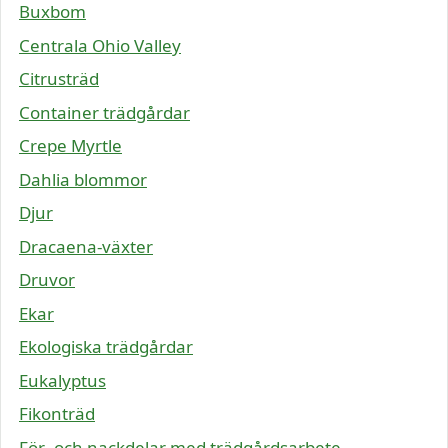
Buxbom
Centrala Ohio Valley
Citrusträd
Container trädgårdar
Crepe Myrtle
Dahlia blommor
Djur
Dracaena-växter
Druvor
Ekar
Ekologiska trädgårdar
Eukalyptus
Fikonträd
För- och nackdelar med trädgårdsarbete