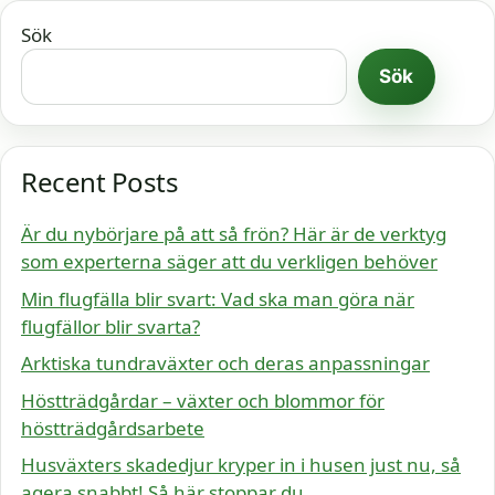
Sök
Sök
Recent Posts
Är du nybörjare på att så frön? Här är de verktyg
som experterna säger att du verkligen behöver
Min flugfälla blir svart: Vad ska man göra när
flugfällor blir svarta?
Arktiska tundraväxter och deras anpassningar
Höstträdgårdar – växter och blommor för
höstträdgårdsarbete
Husväxters skadedjur kryper in i husen just nu, så
agera snabbt! Så här stoppar du