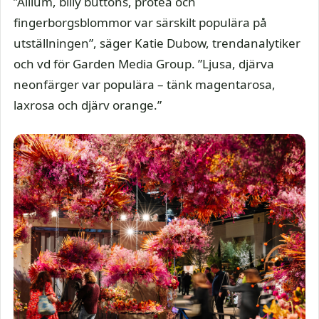
”Allium, billy buttons, protea och
fingerborgsblommor var särskilt populära på
utställningen”, säger Katie Dubow, trendanalytiker
och vd för Garden Media Group. ”Ljusa, djärva
neonfärger var populära – tänk magentarosa,
laxrosa och djärv orange.”