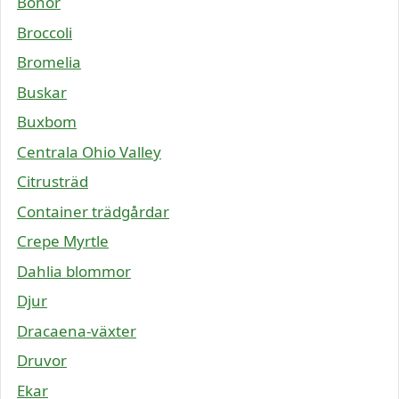
Bönor
Broccoli
Bromelia
Buskar
Buxbom
Centrala Ohio Valley
Citrusträd
Container trädgårdar
Crepe Myrtle
Dahlia blommor
Djur
Dracaena-växter
Druvor
Ekar