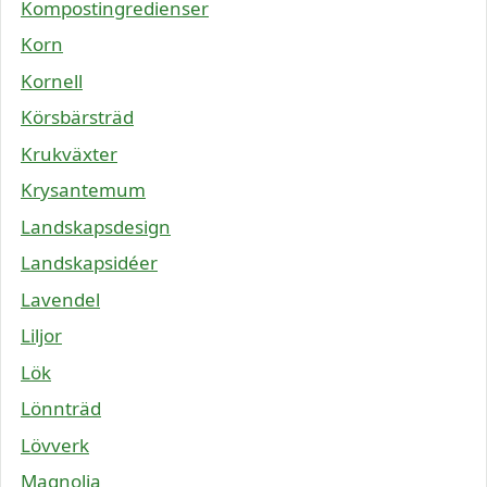
Kompostingredienser
Korn
Kornell
Körsbärsträd
Krukväxter
Krysantemum
Landskapsdesign
Landskapsidéer
Lavendel
Liljor
Lök
Lönnträd
Lövverk
Magnolia