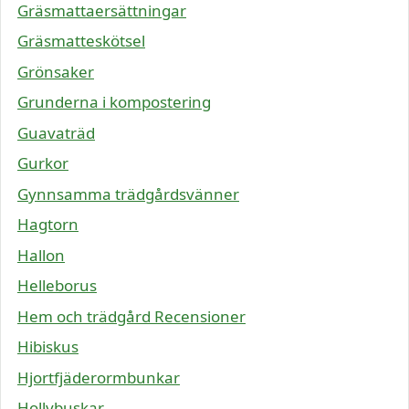
Gräsmattaersättningar
Gräsmatteskötsel
Grönsaker
Grunderna i kompostering
Guavaträd
Gurkor
Gynnsamma trädgårdsvänner
Hagtorn
Hallon
Helleborus
Hem och trädgård Recensioner
Hibiskus
Hjortfjäderormbunkar
Hollybuskar