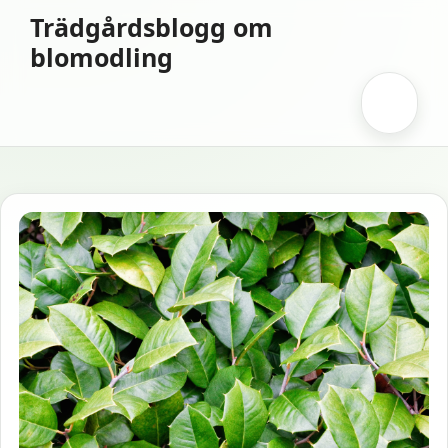
Hoppa
Trädgårdsblogg om
till
blomodling
innehåll
Meny