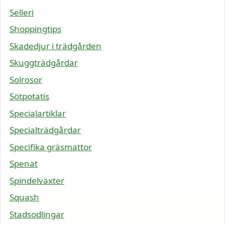
Selleri
Shoppingtips
Skadedjur i trädgården
Skuggträdgårdar
Solrosor
Sötpotatis
Specialartiklar
Specialträdgårdar
Specifika gräsmattor
Spenat
Spindelväxter
Squash
Stadsodlingar