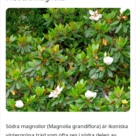
Södra magnolior (Magnolia grandiflora) är ikoniska
vintergröna träd som ofta ses i södra delen av