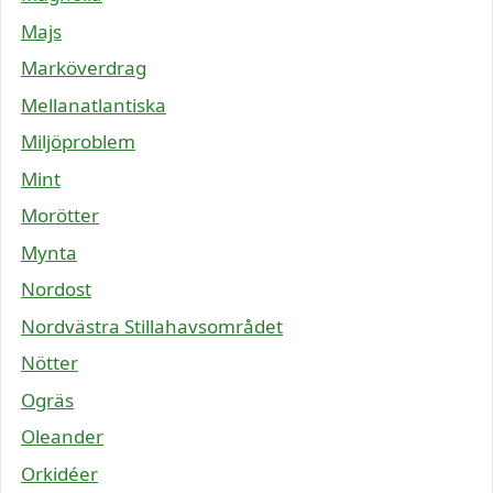
Majs
Marköverdrag
Mellanatlantiska
Miljöproblem
Mint
Morötter
Mynta
Nordost
Nordvästra Stillahavsområdet
Nötter
Ogräs
Oleander
Orkidéer