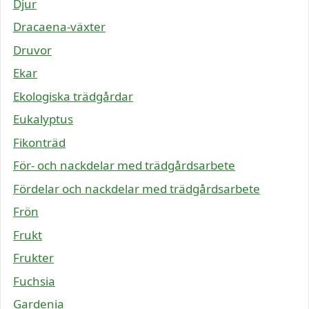
Djur
Dracaena-växter
Druvor
Ekar
Ekologiska trädgårdar
Eukalyptus
Fikonträd
För- och nackdelar med trädgårdsarbete
Fördelar och nackdelar med trädgårdsarbete
Frön
Frukt
Frukter
Fuchsia
Gardenia