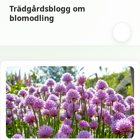
Hoppa
Trädgårdsblogg om
till
blomodling
innehåll
Meny