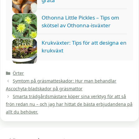
gråta
Othonna Little Pickles – Tips om
skötsel av Othonna-isväxter
Krukväxter: Tips för att designa en
krukväxt
Kategorier
Örter
Symtom på gräsmatteskador: Hur man behandlar
Ascochyta-bladskador på gräsmattor
Smarta trädgårdsmästare köper sina verktyg för att så
frön redan nu – och jag har hittat de bästa erbjudandena på
allt du behöver.