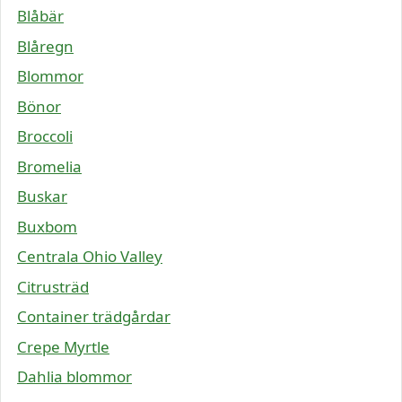
Blåbär
Blåregn
Blommor
Bönor
Broccoli
Bromelia
Buskar
Buxbom
Centrala Ohio Valley
Citrusträd
Container trädgårdar
Crepe Myrtle
Dahlia blommor