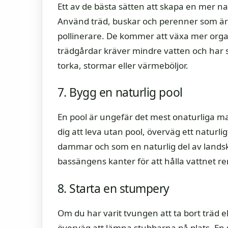
Ett av de bästa sätten att skapa en mer na
Använd träd, buskar och perenner som är in
pollinerare. De kommer att växa mer orga
trädgårdar kräver mindre vatten och har s
torka, stormar eller värmeböljor.
7. Bygg en naturlig pool
En pool är ungefär det mest onaturliga m
dig att leva utan pool, överväg ett naturli
dammar och som en naturlig del av landsk
bassängens kanter för att hålla vattnet re
8. Starta en stumpery
Om du har varit tvungen att ta bort träd el
överväg att lämna stubbarna på plats. E