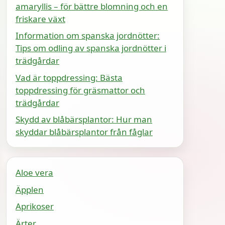
amaryllis – för bättre blomning och en
friskare växt
Information om spanska jordnötter:
Tips om odling av spanska jordnötter i
trädgårdar
Vad är toppdressing: Bästa
toppdressing för gräsmattor och
trädgårdar
Skydd av blåbärsplantor: Hur man
skyddar blåbärsplantor från fåglar
Aloe vera
Äpplen
Aprikoser
Ärter