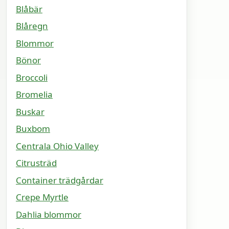
Blåbär
Blåregn
Blommor
Bönor
Broccoli
Bromelia
Buskar
Buxbom
Centrala Ohio Valley
Citrusträd
Container trädgårdar
Crepe Myrtle
Dahlia blommor