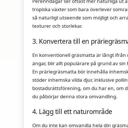
Perenndagar ser oftast mer naturliga ut ä
tropiska växter som bara överlever somrarn
så naturligt utseende som möjligt och ar
texturer och storlekar.
3. Konvertera till en präriegräsm
En konventionell gräsmatta är långt ifrån n
ängar, blir allt populärare på grund av sin
En präriegräsmatta bör innehålla inhemsk
stöder inhemska vilda djur, inklusive pollin
bostadsrättsförening, om du har en, om d
du påbörjar denna stora omvandling.
4. Lägg till ett naturområde
Om du inte kan omvandla hela din gräsmat