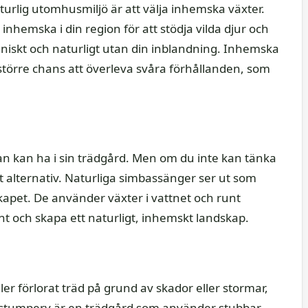
turlig utomhusmiljö är att välja inhemska växter.
hemska i din region för att stödja vilda djur och
niskt och naturligt utan din inblandning. Inhemska
törre chans att överleva svåra förhållanden, som
an kan ha i sin trädgård. Men om du inte kan tänka
gt alternativ. Naturliga simbassänger ser ut som
apet. De använder växter i vattnet och runt
nt och skapa ett naturligt, inhemskt landskap.
ler förlorat träd på grund av skador eller stormar,
n stumpery är en trädgård som använder stubbar