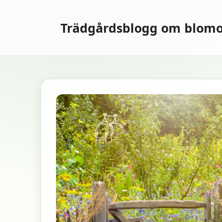
Hoppa
till
Trädgårdsblogg om blomo
innehåll