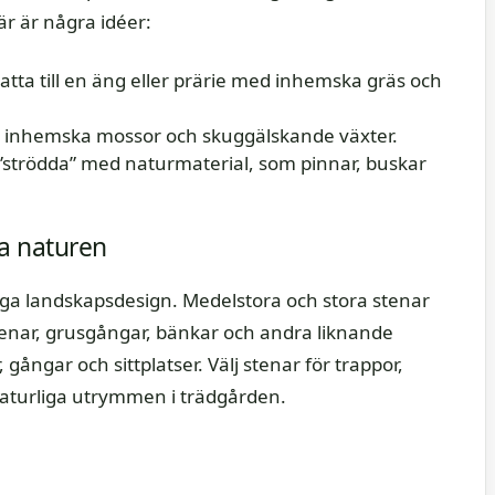
är är några idéer:
tta till en äng eller prärie med inhemska gräs och
dla inhemska mossor och skuggälskande växter.
”strödda” med naturmaterial, som pinnar, buskar
na naturen
rliga landskapsdesign. Medelstora och stora stenar
tenar, grusgångar, bänkar och andra liknande
ångar och sittplatser. Välj stenar för trappor,
naturliga utrymmen i trädgården.