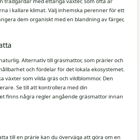
n trädgårdar med ettåriga växter, som ofta är
a i kallare klimat. Välj inhemska perenner för ett
rangera dem organiskt med en blandning av färger,
atta
aturlig. Alternativ till gräsmattor, som prärier och
 hållbarhet och fördelar för det lokala ekosystemet.
a växter som vilda gräs och vildblommor. Den
erare. Se till att kontrollera med din
et finns några regler angående gräsmattor innan
ta till en prärie kan du överväga att göra om en