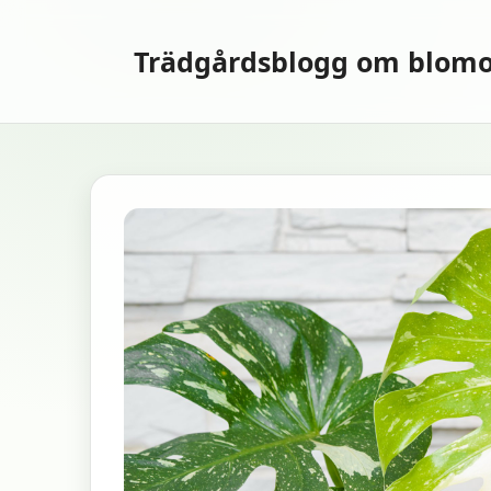
Hoppa
till
Trädgårdsblogg om blomo
innehåll