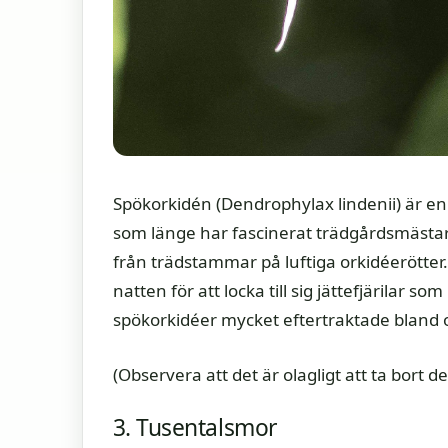
Spökorkidén (Dendrophylax lindenii) är e
som länge har fascinerat trädgårdsmästare
från trädstammar på luftiga orkidéerötter.
natten för att locka till sig jättefjärilar 
spökorkidéer mycket eftertraktade bland od
(Observera att det är olagligt att ta bort 
3. Tusentalsmor