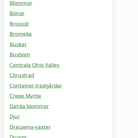
Blommor
Bönor
Broccoli
Bromelia
Buskar
Buxbom
Centrala Ohio Valley
Citrusträd
Container trädgårdar
Crepe Myrtle
Dahlia blommor
Djur
Dracaena-växter
Druvor