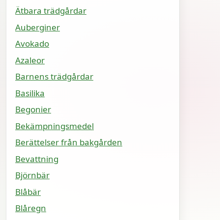
Ätbara trädgårdar
Auberginer
Avokado
Azaleor
Barnens trädgårdar
Basilika
Begonier
Bekämpningsmedel
Berättelser från bakgården
Bevattning
Björnbär
Blåbär
Blåregn