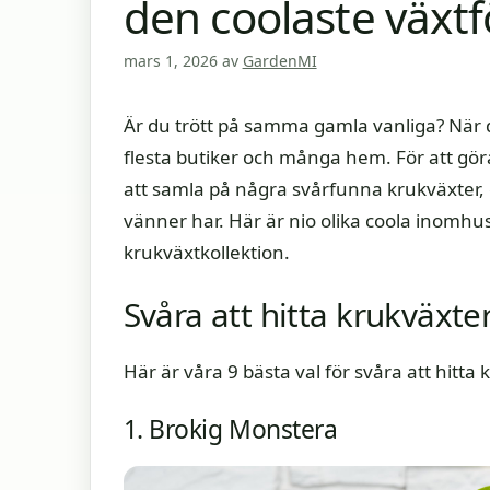
den coolaste växtf
mars 1, 2026
av
GardenMI
Är du trött på samma gamla vanliga? När d
flesta butiker och många hem. För att göra
att samla på några svårfunna krukväxter, c
vänner har. Här är nio olika coola inomhu
krukväxtkollektion.
Svåra att hitta krukväxte
Här är våra 9 bästa val för svåra att hitta
1. Brokig Monstera