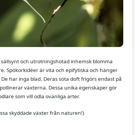
n sällsynt och utrotningshotad inhemsk blomma
. Spökorkidéer är vita och epifytiska och hänger
 De har inga blad. Deras söta doft frigörs endast på
som pollinerar växterna. Dessa unika egenskaper gör
lare som vill odla ovanliga arter.
dessa skyddade växter från naturen!)