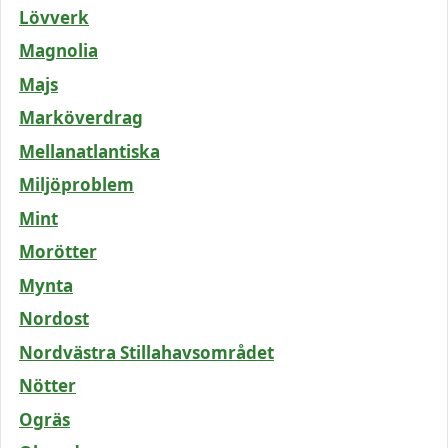
Lövverk
Magnolia
Majs
Marköverdrag
Mellanatlantiska
Miljöproblem
Mint
Morötter
Mynta
Nordost
Nordvästra Stillahavsområdet
Nötter
Ogräs