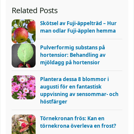
Related Posts
Skötsel av Fuji-äppelträd – Hur
man odlar Fuji-äpplen hemma
Pulverformig substans på
hortensior: Behandling av
mjöldagg på hortensior
Plantera dessa 8 blommor i
augusti för en fantastisk
uppvisning av sensommar- och
höstfärger
Törnekronan frös: Kan en
törnekrona överleva en frost?