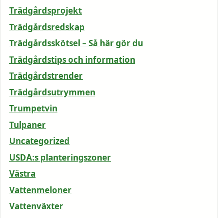
Trädgårdsprojekt
Trädgårdsredskap
Trädgårdsskötsel – Så här gör du
Trädgårdstips och information
Trädgårdstrender
Trädgårdsutrymmen
Trumpetvin
Tulpaner
Uncategorized
USDA:s planteringszoner
Västra
Vattenmeloner
Vattenväxter