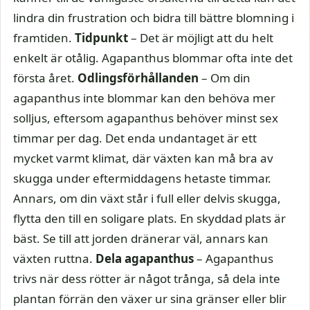
lindra din frustration och bidra till bättre blomning i
framtiden.
Tidpunkt
– Det är möjligt att du helt
enkelt är otålig. Agapanthus blommar ofta inte det
första året.
Odlingsförhållanden
– Om din
agapanthus inte blommar kan den behöva mer
solljus, eftersom agapanthus behöver minst sex
timmar per dag. Det enda undantaget är ett
mycket varmt klimat, där växten kan må bra av
skugga under eftermiddagens hetaste timmar.
Annars, om din växt står i full eller delvis skugga,
flytta den till en soligare plats. En skyddad plats är
bäst. Se till att jorden dränerar väl, annars kan
växten ruttna.
Dela agapanthus
– Agapanthus
trivs när dess rötter är något trånga, så dela inte
plantan förrän den växer ur sina gränser eller blir