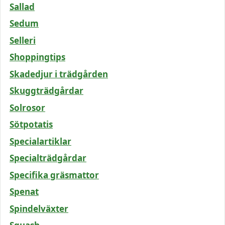
Sallad
Sedum
Selleri
Shoppingtips
Skadedjur i trädgården
Skuggträdgårdar
Solrosor
Sötpotatis
Specialartiklar
Specialträdgårdar
Specifika gräsmattor
Spenat
Spindelväxter