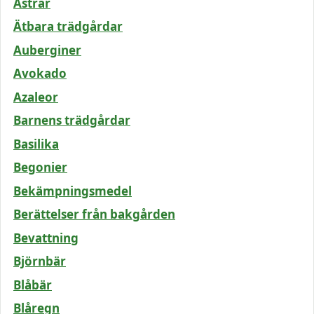
Astrar
Ätbara trädgårdar
Auberginer
Avokado
Azaleor
Barnens trädgårdar
Basilika
Begonier
Bekämpningsmedel
Berättelser från bakgården
Bevattning
Björnbär
Blåbär
Blåregn