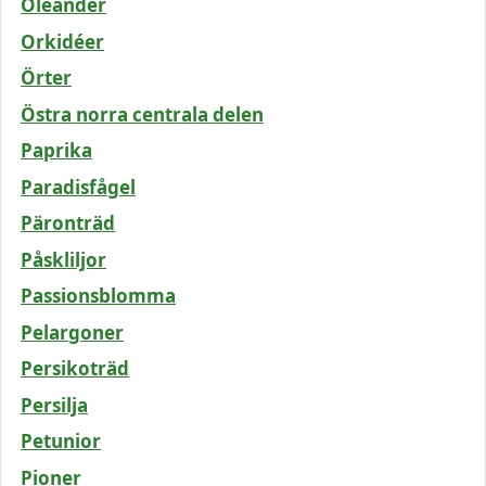
Oleander
Orkidéer
Örter
Östra norra centrala delen
Paprika
Paradisfågel
Päronträd
Påskliljor
Passionsblomma
Pelargoner
Persikoträd
Persilja
Petunior
Pioner