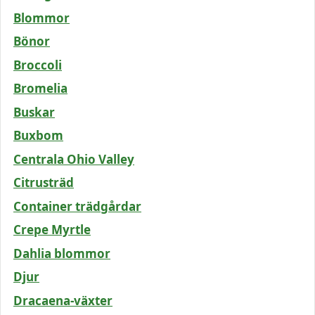
Blommor
Bönor
Broccoli
Bromelia
Buskar
Buxbom
Centrala Ohio Valley
Citrusträd
Container trädgårdar
Crepe Myrtle
Dahlia blommor
Djur
Dracaena-växter