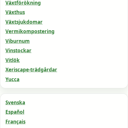
Växtförökning
Växthus
Växtsjukdomar
Vermikompostering
Viburnum
Vinstockar
Vitlök
Xeriscape-trädgårdar
Yucca
Svenska
Español
Français