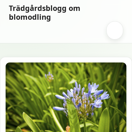
Hoppa
Trädgårdsblogg om
till
blomodling
innehåll
Meny