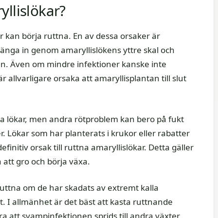
yllislökar?
kar kan börja ruttna. En av dessa orsaker är
ränga in genom amaryllislökens yttre skal och
ån. Även om mindre infektioner kanske inte
allvarligare orsaka att amaryllisplantan till slut
sa lökar, men andra rötproblem kan bero på fukt
 Lökar som har planterats i krukor eller rabatter
finitiv orsak till ruttna amaryllislökar. Detta gäller
 att gro och börja växa.
ruttna om de har skadats av extremt kalla
. I allmänhet är det bäst att kasta ruttnande
dra att svampinfektionen sprids till andra växter.