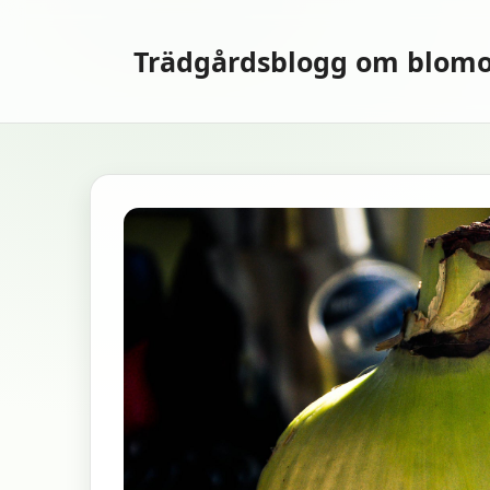
Hoppa
till
Trädgårdsblogg om blomo
innehåll