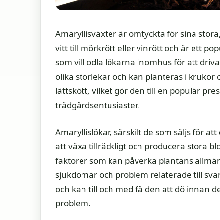
Amaryllisväxter är omtyckta för sina stora,
vitt till mörkrött eller vinrött och är ett p
som vill odla lökarna inomhus för att driv
olika storlekar och kan planteras i krukor o
lättskött, vilket gör den till en populär 
trädgårdsentusiaster.
Amaryllislökar, särskilt de som säljs för at
att växa tillräckligt och producera stora b
faktorer som kan påverka plantans allmä
sjukdomar och problem relaterade till sva
och kan till och med få den att dö innan d
problem.