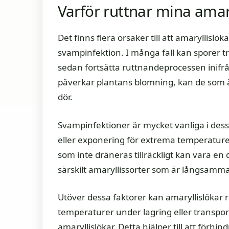
Varför ruttnar mina amar
Det finns flera orsaker till att amaryllislö
svampinfektion. I många fall kan sporer t
sedan fortsätta ruttnandeprocessen inifr
påverkar plantans blomning, kan de som är 
dör.
Svampinfektioner är mycket vanliga i des
eller exponering för extrema temperaturer.
som inte dräneras tillräckligt kan vara en de
särskilt amaryllissorter som är långsamma
Utöver dessa faktorer kan amaryllislökar 
temperaturer under lagring eller transport
amaryllislökar. Detta hjälper till att förhin