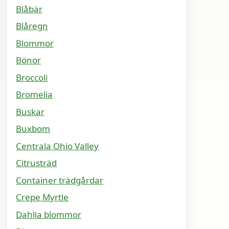
Blåbär
Blåregn
Blommor
Bönor
Broccoli
Bromelia
Buskar
Buxbom
Centrala Ohio Valley
Citrusträd
Container trädgårdar
Crepe Myrtle
Dahlia blommor