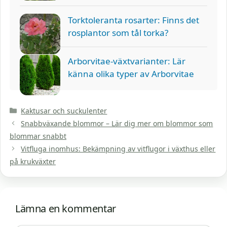
Torktoleranta rosarter: Finns det
rosplantor som tål torka?
Arborvitae-växtvarianter: Lär
känna olika typer av Arborvitae
Kategorier
Kaktusar och suckulenter
Snabbväxande blommor – Lär dig mer om blommor som
blommar snabbt
Vitfluga inomhus: Bekämpning av vitflugor i växthus eller
på krukväxter
Lämna en kommentar