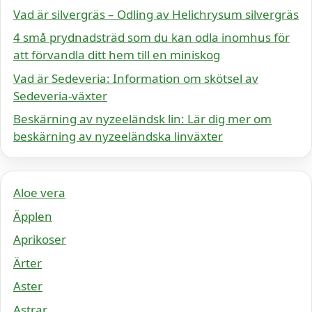
Vad är silvergräs – Odling av Helichrysum silvergräs
4 små prydnadsträd som du kan odla inomhus för
att förvandla ditt hem till en miniskog
Vad är Sedeveria: Information om skötsel av
Sedeveria-växter
Beskärning av nyzeeländsk lin: Lär dig mer om
beskärning av nyzeeländska linväxter
Aloe vera
Äpplen
Aprikoser
Ärter
Aster
Astrar