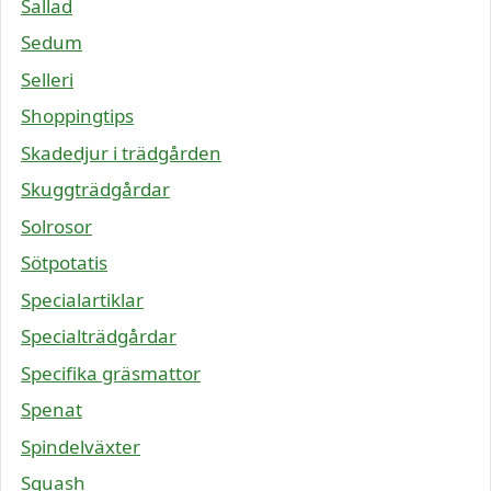
Sallad
Sedum
Selleri
Shoppingtips
Skadedjur i trädgården
Skuggträdgårdar
Solrosor
Sötpotatis
Specialartiklar
Specialträdgårdar
Specifika gräsmattor
Spenat
Spindelväxter
Squash