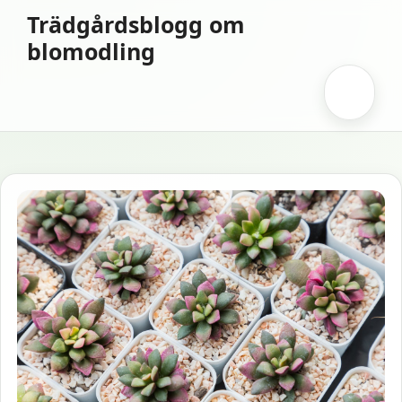
Hoppa
Trädgårdsblogg om
till
blomodling
innehåll
Meny