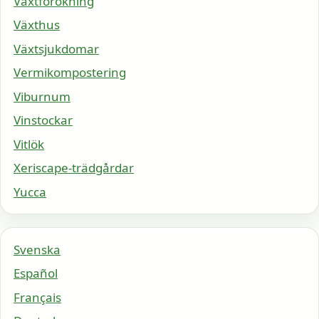
Växtförökning
Växthus
Växtsjukdomar
Vermikompostering
Viburnum
Vinstockar
Vitlök
Xeriscape-trädgårdar
Yucca
Svenska
Español
Français