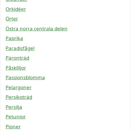
Orkidéer
Örter
Östra norra centrala delen
Paprika
Paradisfågel
Päronträd
Påskliljor
Passionsblomma
Pelargoner
Persikoträd
Persilja
Petunior
Pioner