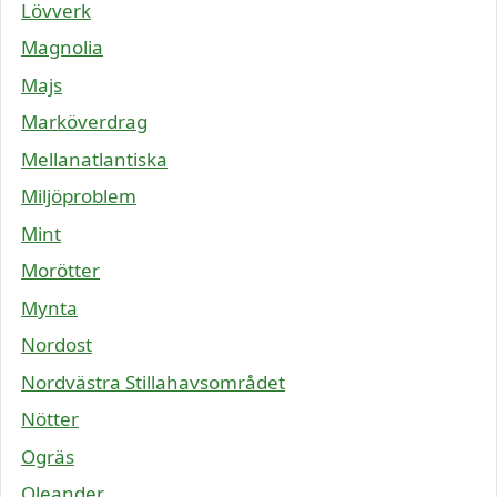
Lövverk
Magnolia
Majs
Marköverdrag
Mellanatlantiska
Miljöproblem
Mint
Morötter
Mynta
Nordost
Nordvästra Stillahavsområdet
Nötter
Ogräs
Oleander