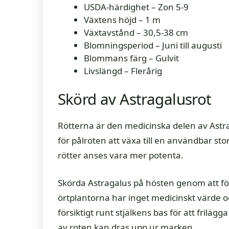
USDA-härdighet – Zon 5-9
Växtens höjd – 1 m
Växtavstånd – 30,5-38 cm
Blomningsperiod – Juni till augusti
Blommans färg – Gulvit
Livslängd – Flerårig
Skörd av Astragalusrot
Rötterna är den medicinska delen av Astra
för pålroten att växa till en användbar sto
rötter anses vara mer potenta.
Skörda Astragalus på hösten genom att förs
örtplantorna har inget medicinskt värde 
försiktigt runt stjälkens bas för att frilägg
av roten kan dras upp ur marken.