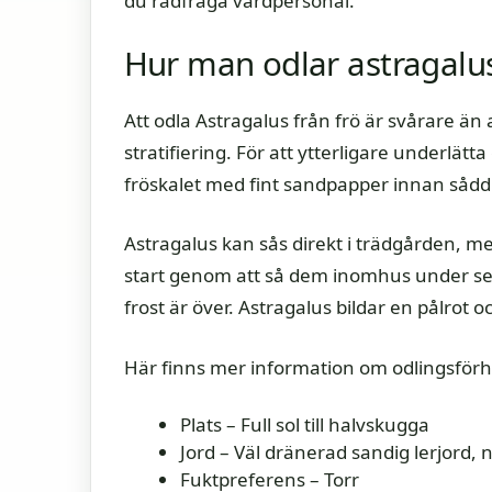
du rådfråga vårdpersonal.
Hur man odlar astragalu
Att odla Astragalus från frö är svårare än 
stratifiering. För att ytterligare underlätt
fröskalet med fint sandpapper innan sådd. 
Astragalus kan sås direkt i trädgården,
start genom att så dem inomhus under sen
frost är över. Astragalus bildar en pålrot o
Här finns mer information om odlingsförh
Plats – Full sol till halvskugga
Jord – Väl dränerad sandig lerjord, ne
Fuktpreferens – Torr