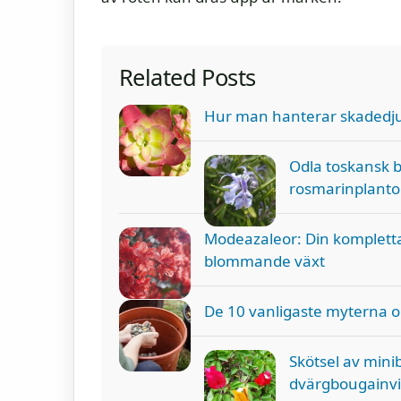
Related Posts
Hur man hanterar skadedju
Odla toskansk b
rosmarinplanto
Modeazaleor: Din kompletta
blommande växt
De 10 vanligaste myterna 
Skötsel av mini
dvärgbougainvi