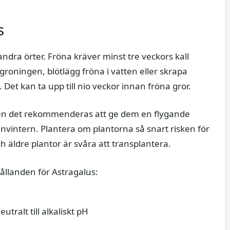
s
andra örter. Fröna kräver minst tre veckors kall
a groningen, blötlägg fröna i vatten eller skrapa
Det kan ta upp till nio veckor innan fröna gror.
 men det rekommenderas att ge dem en flygande
vintern. Plantera om plantorna så snart risken för
ch äldre plantor är svåra att transplantera.
ållanden för Astragalus:
utralt till alkaliskt pH