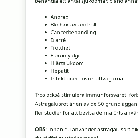
behandla ett antal sjukdomar, bland anna
Anorexi
Blodsockerkontroll
Cancerbehandling
Diarré
Trötthet
Fibromyalgi
Hjärtsjukdom
Hepatit
Infektioner i övre luftvägarna
Tros också stimulera immunförsvaret, förb
Astragalusrot är en av de 50 grundläggan
fler studier för att bevisa denna örts an
OBS
: Innan du använder astragalusört elle