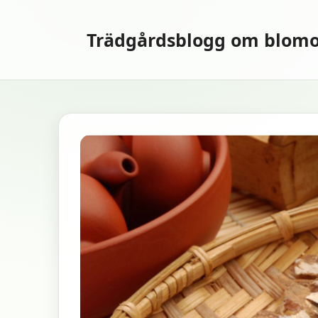
Hoppa
till
Trädgårdsblogg om blomo
innehåll