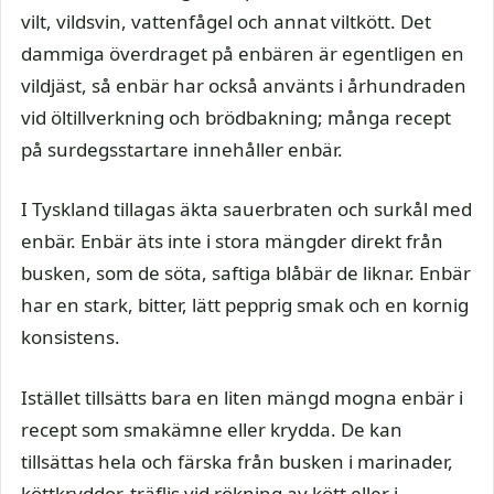
vilt, vildsvin, vattenfågel och annat viltkött. Det
dammiga överdraget på enbären är egentligen en
vildjäst, så enbär har också använts i århundraden
vid öltillverkning och brödbakning; många recept
på surdegsstartare innehåller enbär.
I Tyskland tillagas äkta sauerbraten och surkål med
enbär. Enbär äts inte i stora mängder direkt från
busken, som de söta, saftiga blåbär de liknar. Enbär
har en stark, bitter, lätt pepprig smak och en kornig
konsistens.
Istället tillsätts bara en liten mängd mogna enbär i
recept som smakämne eller krydda. De kan
tillsättas hela och färska från busken i marinader,
köttkryddor, träflis vid rökning av kött eller i