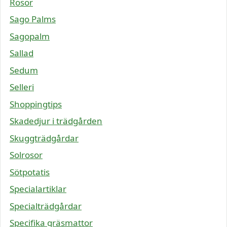
Rosor
Sago Palms
Sagopalm
Sallad
Sedum
Selleri
Shoppingtips
Skadedjur i trädgården
Skuggträdgårdar
Solrosor
Sötpotatis
Specialartiklar
Specialträdgårdar
Specifika gräsmattor