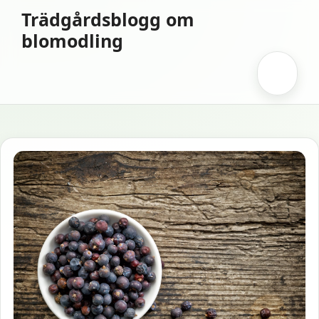
Hoppa
Trädgårdsblogg om
till
blomodling
innehåll
Meny