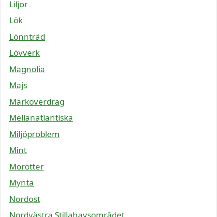
Liljor
Lök
Lönnträd
Lövverk
Magnolia
Majs
Marköverdrag
Mellanatlantiska
Miljöproblem
Mint
Morötter
Mynta
Nordost
Nordvästra Stillahavsområdet