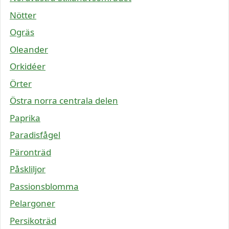
Nötter
Ogräs
Oleander
Orkidéer
Örter
Östra norra centrala delen
Paprika
Paradisfågel
Päronträd
Påskliljor
Passionsblomma
Pelargoner
Persikoträd