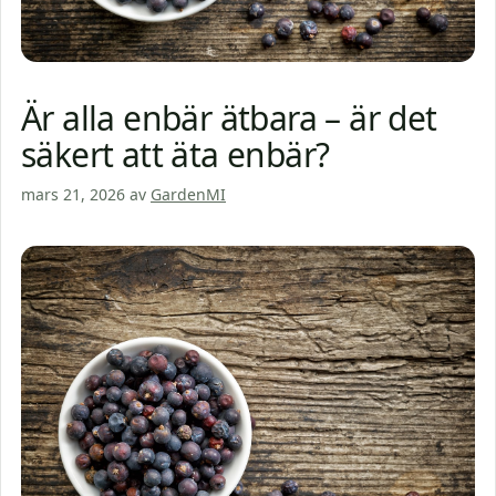
Är alla enbär ätbara – är det
säkert att äta enbär?
mars 21, 2026
av
GardenMI