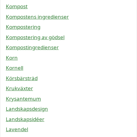
Kompost
Kompostens ingredienser
Kompostering
Kompostering av gödsel
Kompostingredienser
Korn
Kornell
Körsbärsträd
Krukväxter
Krysantemum
Landskapsdesign
Landskapsidéer
Lavendel