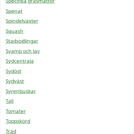
Specifika gräsmattor
Spenat
Spindelväxter
Squash
Stadsodlingar
Svamp och lav
Sydcentrala
Sydöst
Sydväst
Syrenbuskar
Tall
Tomater
Toppskörd
Träd