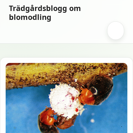
Hoppa
Trädgårdsblogg om
till
blomodling
innehåll
Meny