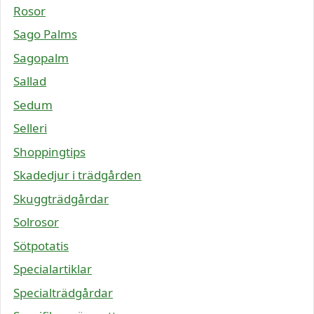
Rosor
Sago Palms
Sagopalm
Sallad
Sedum
Selleri
Shoppingtips
Skadedjur i trädgården
Skuggträdgårdar
Solrosor
Sötpotatis
Specialartiklar
Specialträdgårdar