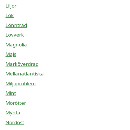
Liljor
Lök
Lönnträd
Lövverk
Magnolia
Majs
Marköverdrag
Mellanatlantiska
Miljöproblem
Mint
Morötter
Mynta
Nordost