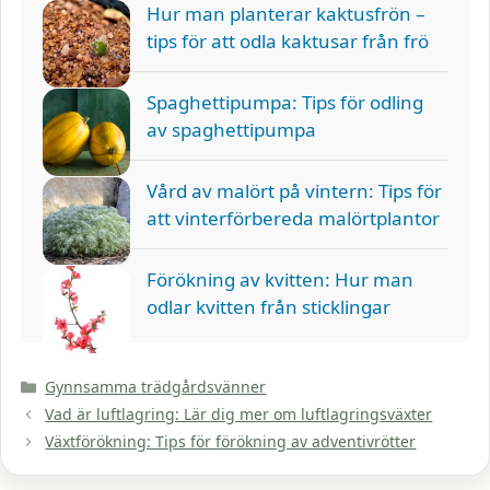
Hur man planterar kaktusfrön –
tips för att odla kaktusar från frö
Spaghettipumpa: Tips för odling
av spaghettipumpa
Vård av malört på vintern: Tips för
att vinterförbereda malörtplantor
Förökning av kvitten: Hur man
odlar kvitten från sticklingar
Kategorier
Gynnsamma trädgårdsvänner
Vad är luftlagring: Lär dig mer om luftlagringsväxter
Växtförökning: Tips för förökning av adventivrötter