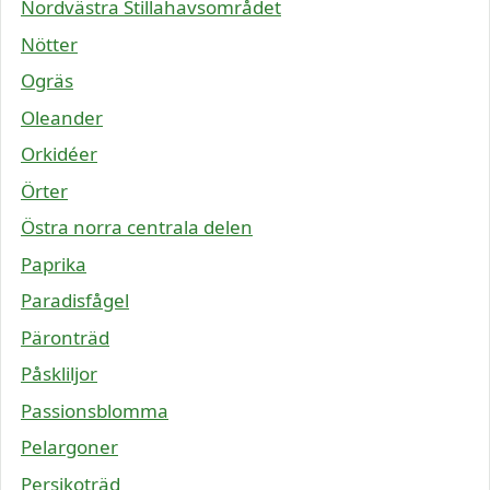
Nordvästra Stillahavsområdet
Nötter
Ogräs
Oleander
Orkidéer
Örter
Östra norra centrala delen
Paprika
Paradisfågel
Päronträd
Påskliljor
Passionsblomma
Pelargoner
Persikoträd