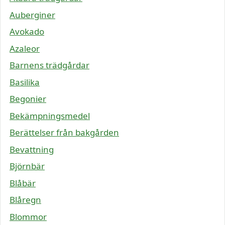
Auberginer
Avokado
Azaleor
Barnens trädgårdar
Basilika
Begonier
Bekämpningsmedel
Berättelser från bakgården
Bevattning
Björnbär
Blåbär
Blåregn
Blommor