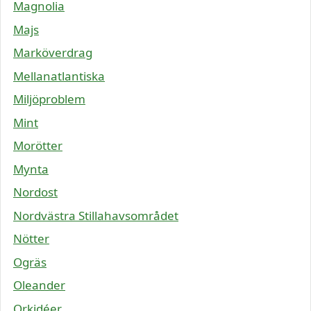
Magnolia
Majs
Marköverdrag
Mellanatlantiska
Miljöproblem
Mint
Morötter
Mynta
Nordost
Nordvästra Stillahavsområdet
Nötter
Ogräs
Oleander
Orkidéer