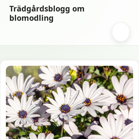
Hoppa
Trädgårdsblogg om
till
blomodling
innehåll
Meny