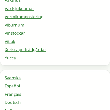
Växthus
Växtsjukdomar
Vermikompostering
Viburnum
Vinstockar
Vitlök
Xeriscape-trädgårdar
Yucca
Svenska
Español
Français
Deutsch