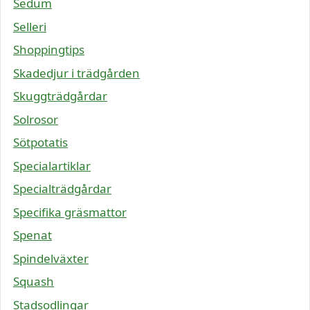
Sedum
Selleri
Shoppingtips
Skadedjur i trädgården
Skuggträdgårdar
Solrosor
Sötpotatis
Specialartiklar
Specialträdgårdar
Specifika gräsmattor
Spenat
Spindelväxter
Squash
Stadsodlingar