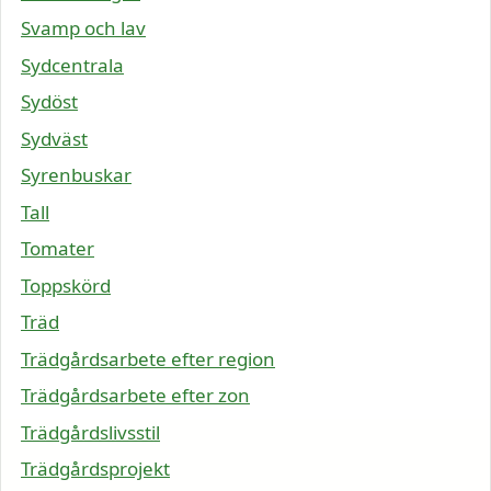
Svamp och lav
Sydcentrala
Sydöst
Sydväst
Syrenbuskar
Tall
Tomater
Toppskörd
Träd
Trädgårdsarbete efter region
Trädgårdsarbete efter zon
Trädgårdslivsstil
Trädgårdsprojekt