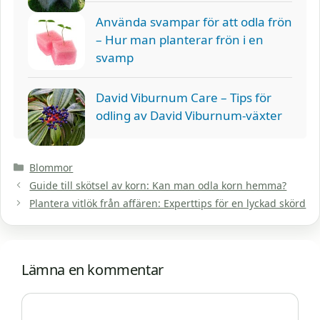
Använda svampar för att odla frön
– Hur man planterar frön i en
svamp
David Viburnum Care – Tips för
odling av David Viburnum-växter
Kategorier
Blommor
Guide till skötsel av korn: Kan man odla korn hemma?
Plantera vitlök från affären: Experttips för en lyckad skörd
Lämna en kommentar
Kommentar