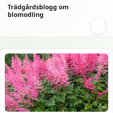
Hoppa
Trädgårdsblogg om
till
blomodling
innehåll
Meny