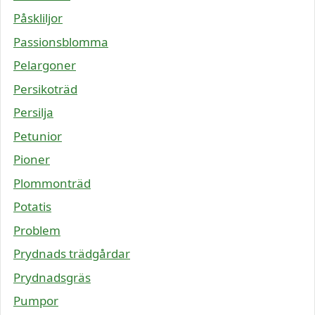
Påskliljor
Passionsblomma
Pelargoner
Persikoträd
Persilja
Petunior
Pioner
Plommonträd
Potatis
Problem
Prydnads trädgårdar
Prydnadsgräs
Pumpor