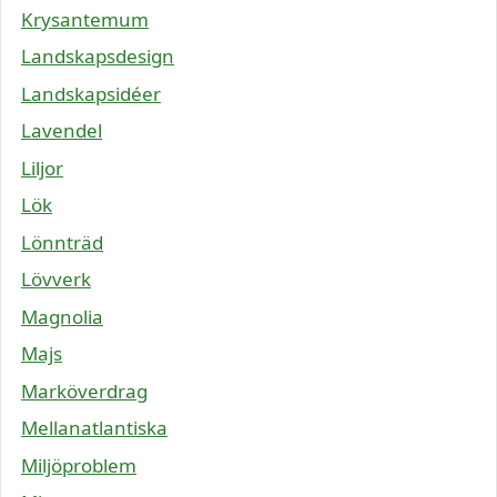
Krysantemum
Landskapsdesign
Landskapsidéer
Lavendel
Liljor
Lök
Lönnträd
Lövverk
Magnolia
Majs
Marköverdrag
Mellanatlantiska
Miljöproblem