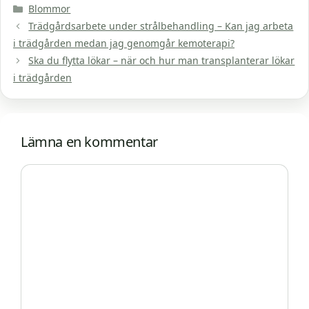
Kategorier
Blommor
Trädgårdsarbete under strålbehandling – Kan jag arbeta
i trädgården medan jag genomgår kemoterapi?
Ska du flytta lökar – när och hur man transplanterar lökar
i trädgården
Lämna en kommentar
Kommentar