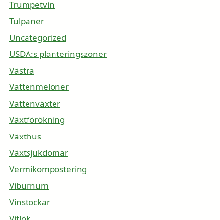
Trumpetvin
Tulpaner
Uncategorized
USDA:s planteringszoner
Västra
Vattenmeloner
Vattenväxter
Växtförökning
Växthus
Växtsjukdomar
Vermikompostering
Viburnum
Vinstockar
Vitlök