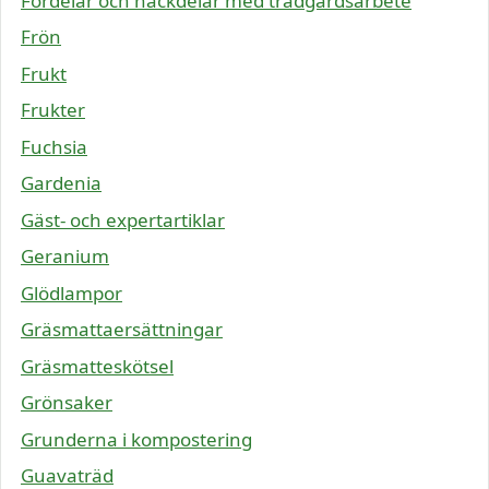
Fördelar och nackdelar med trädgårdsarbete
Frön
Frukt
Frukter
Fuchsia
Gardenia
Gäst- och expertartiklar
Geranium
Glödlampor
Gräsmattaersättningar
Gräsmatteskötsel
Grönsaker
Grunderna i kompostering
Guavaträd