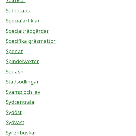
Solrosor
Sötpotatis
Specialartiklar
Specialträdgårdar
Specifika gräsmattor
Spenat
Spindelväxter
Squash
Stadsodlingar
Svamp och lav
Sydcentrala
Sydöst
Sydväst
Syrenbuskar