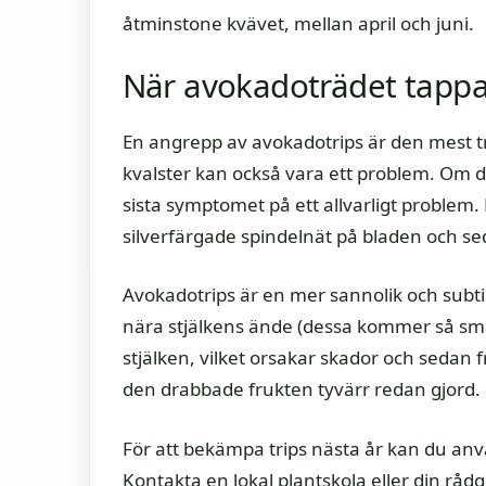
åtminstone kvävet, mellan april och juni.
När avokadoträdet tappar
En angrepp av avokadotrips är den mest tro
kvalster kan också vara ett problem. Om dit
sista symptomet på ett allvarligt problem.
silverfärgade spindelnät på bladen och sed
Avokadotrips är en mer sannolik och subtil o
nära stjälkens ände (dessa kommer så smån
stjälken, vilket orsakar skador och sedan f
den drabbade frukten tyvärr redan gjord.
För att bekämpa trips nästa år kan du an
Kontakta en lokal plantskola eller din rå