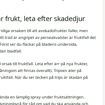
 frukt, leta efter skadedjur
liga orsaken till att avokadofrukter faller, men
t träd är angripet av perseakvalster är fruktfall det
 Först ser du fläckar på bladens undersida,
an bladfall.
rsak till fruktfall. Leta efter ärr på nya frukter,
ingom att finnas överallt). Tripsen äter på
ruktfall. När du ser tecken på trips är skadan på
vända en lämplig spray under fruktsättningen.
dgivningsbyrå för råd om vad du ska använda och