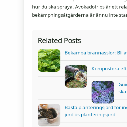
hur du ska spraya. Avokadotrips är ett rela
bekämpningsåtgärderna är ännu inte sta
Related Posts
Bekämpa brännässlor: Bli 
Kompostera eft
Gui
ska
Bästa planteringsjord för i
jordlös planteringsjord