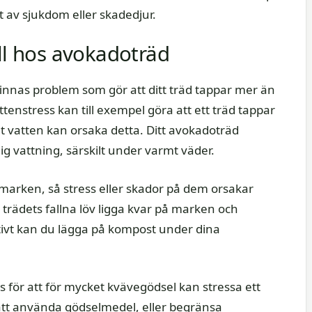
at av sjukdom eller skadedjur.
all hos avokadoträd
finnas problem som gör att ditt träd tappar mer än
tenstress kan till exempel göra att ett träd tappar
ket vatten kan orsaka detta. Ditt avokadoträd
ig vattning, särskilt under varmt väder.
marken, så stress eller skador på dem orsakar
t trädets fallna löv ligga kvar på marken och
tivt kan du lägga på kompost under dina
is för att för mycket kvävegödsel kan stressa ett
att använda gödselmedel, eller begränsa