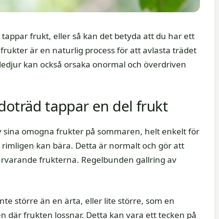
appar frukt, eller så kan det betyda att du har ett
ukter är en naturlig process för att avlasta trädet
adedjur kan också orsaka onormal och överdriven
doträd tappar en del frukt
av sina omogna frukter på sommaren, helt enkelt för
 rimligen kan bära. Detta är normalt och gör att
varvarande frukterna. Regelbunden gallring av
te större än en ärta, eller lite större, som en
n där frukten lossnar. Detta kan vara ett tecken på