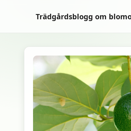
Hoppa
till
Trädgårdsblogg om blomo
innehåll