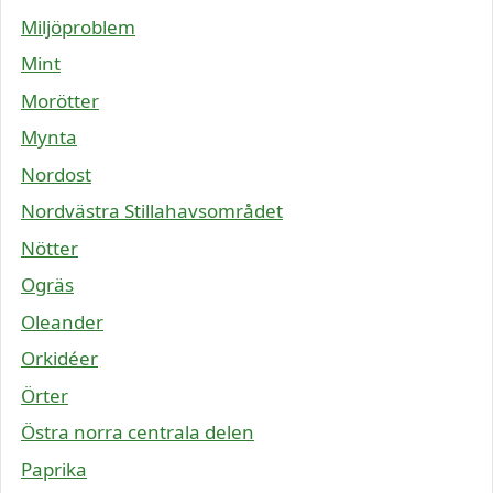
Miljöproblem
Mint
Morötter
Mynta
Nordost
Nordvästra Stillahavsområdet
Nötter
Ogräs
Oleander
Orkidéer
Örter
Östra norra centrala delen
Paprika