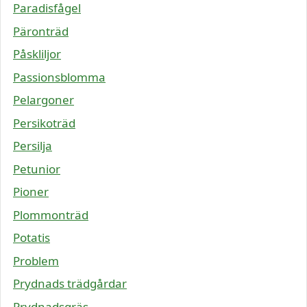
Paradisfågel
Päronträd
Påskliljor
Passionsblomma
Pelargoner
Persikoträd
Persilja
Petunior
Pioner
Plommonträd
Potatis
Problem
Prydnads trädgårdar
Prydnadsgräs