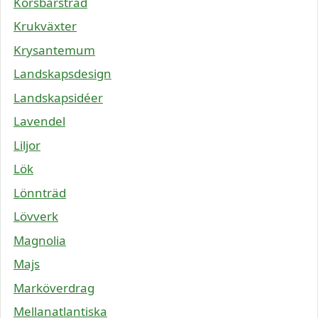
Körsbärsträd
Krukväxter
Krysantemum
Landskapsdesign
Landskapsidéer
Lavendel
Liljor
Lök
Lönnträd
Lövverk
Magnolia
Majs
Marköverdrag
Mellanatlantiska