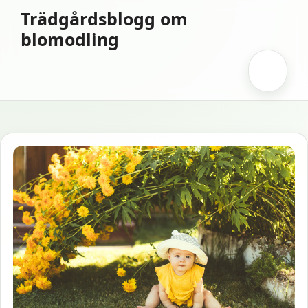
Hoppa
Trädgårdsblogg om
till
blomodling
innehåll
Meny